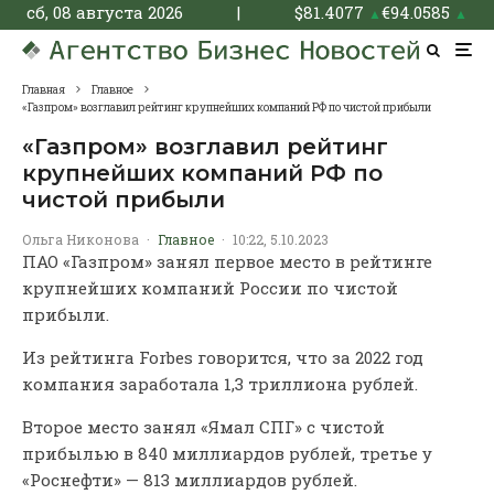
сб, 08 августа 2026
|
$
81.4077
€
94.0585
▲
▲
Главная
Главное
«Газпром» возглавил рейтинг крупнейших компаний РФ по чистой прибыли
«Газпром» возглавил рейтинг
крупнейших компаний РФ по
чистой прибыли
Ольга Никонова
·
Главное
·
10:22, 5.10.2023
ПАО «Газпром» занял первое место в рейтинге
крупнейших компаний России по чистой
прибыли.
Из рейтинга Forbes говорится, что за 2022 год
компания заработала 1,3 триллиона рублей.
Второе место занял «Ямал СПГ» с чистой
прибылью в 840 миллиардов рублей, третье у
«Роснефти» — 813 миллиардов рублей.