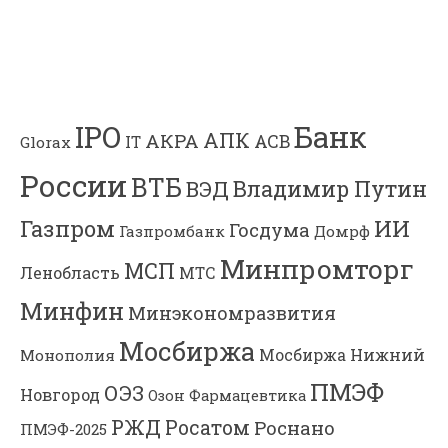
Банк
IPO
АПК
АКРА
АСВ
IT
Glorax
России
ВТБ
Владимир Путин
ВЭД
Газпром
ИИ
Госдума
Газпромбанк
Домрф
Минпромторг
МСП
Ленобласть
МТС
Минфин
Минэкономразвития
Мосбиржа
Мосбиржа
Нижний
Монополия
ПМЭФ
ОЭЗ
Новгород
Озон Фармацевтика
РЖД
Росатом
Роснано
ПМЭФ-2025