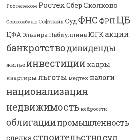
Ростех
Сколково
Сбер
Ростелеком
ЦБ
ФНС
ФРП
Суд
Софтлайн
Совкомбанк
акции
ЮГК
ЦФА
Эльвира Набиуллина
банкротство
дивиденды
инвестиции
кадры
жилье
льготы
налоги
квартиры
медтех
национализация
недвижимость
нейросети
облигации
промышленность
строительство
суд
сделка