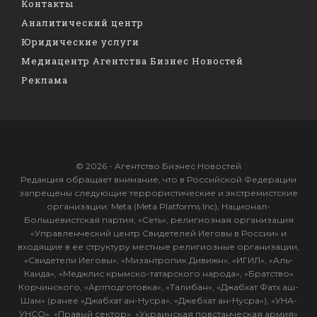
Контакты
Аналитический центр
Юридические услуги
Медиацентр Агентства Бизнес Новостей
Реклама
© 2026 - Агентство Бизнес Новостей
Редакция обращает внимание, что в Российской Федерации
запрещены следующие террористические и экстремистские
организации: Meta (Meta Platforms Inc), Национал-
Большевистская партия, «Сеть», религиозная организация
«Управленческий центр Свидетелей Иеговы в России» и
входящие в ее структуру местные религиозные организации,
«Свидетели Иеговы», «Мизантропик Дивижн», «ИГИЛ», «Аль-
Каида», «Меджлис крымско-татарского народа», «Братство»
Корчинского, «Артподготовка», «Талибан», «Джабхат Фатх аш-
Шам» (ранее «Джабхат ан-Нусра», «Джебхат ан-Нусра»), «УНА-
УНСО», «Правый сектор», «Украинская повстанческая армия»