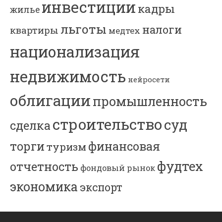
инвестиции
кадры
жилье
льготы
налоги
квартиры
медтех
национализация
недвижимость
нейросети
облигации
промышленность
строительство
суд
сделка
торги
финансовая
туризм
фудтех
отчетность
фондовый рынок
экономика
экспорт