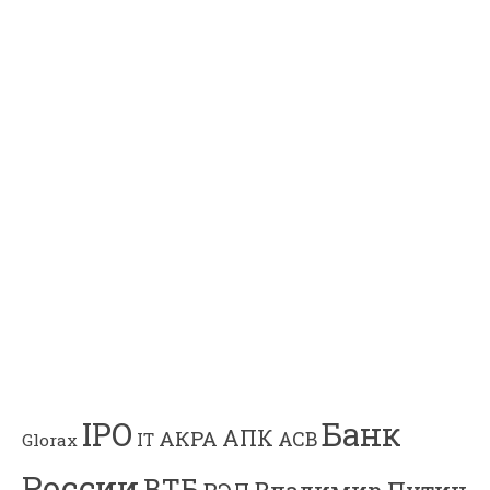
Банк
IPO
АПК
АКРА
АСВ
IT
Glorax
России
ВТБ