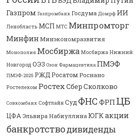
Владимир Путин
ВЭД
Газпром
ИИ
Госдума
Газпромбанк
Домрф
Минпромторг
МСП
Ленобласть
МТС
Минфин
Минэкономразвития
Мосбиржа
Мосбиржа
Нижний
Монополия
ПМЭФ
ОЭЗ
Новгород
Озон Фармацевтика
РЖД
Росатом
Роснано
ПМЭФ-2025
Ростех
Сколково
Сбер
Ростелеком
ЦБ
ФНС
ФРП
Суд
Софтлайн
Совкомбанк
акции
ЮГК
ЦФА
Эльвира Набиуллина
банкротство
дивиденды