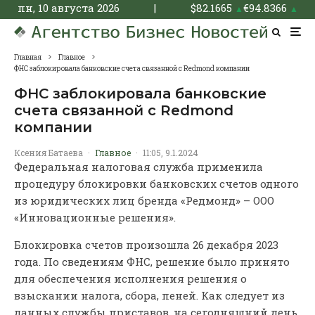
пн, 10 августа 2026
|
$
82.1665
€
94.8366
▲
▲
Главная
Главное
ФНС заблокировала банковские счета связанной с Redmond компании
ФНС заблокировала банковские
счета связанной с Redmond
компании
Ксения Батаева
·
Главное
·
11:05, 9.1.2024
Федеральная налоговая служба применила
процедуру блокировки банковских счетов одного
из юридических лиц бренда «Редмонд» – ООО
«Инновационные решения».
Блокировка счетов произошла 26 декабря 2023
года. По сведениям ФНС, решение было принято
для обеспечения исполнения решения о
взыскании налога, сбора, пеней. Как следует из
данных службы приставов, на сегодняшний день