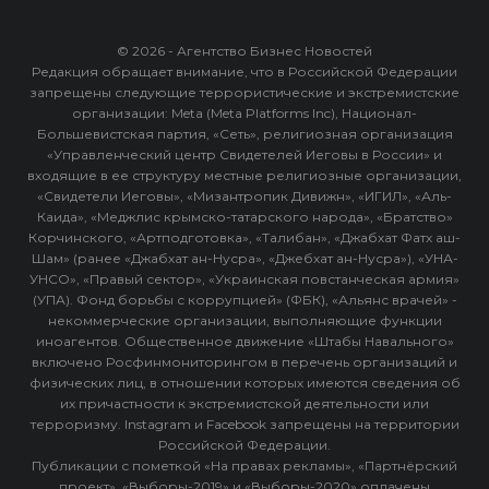
© 2026 - Агентство Бизнес Новостей
Редакция обращает внимание, что в Российской Федерации
запрещены следующие террористические и экстремистские
организации: Meta (Meta Platforms Inc), Национал-
Большевистская партия, «Сеть», религиозная организация
«Управленческий центр Свидетелей Иеговы в России» и
входящие в ее структуру местные религиозные организации,
«Свидетели Иеговы», «Мизантропик Дивижн», «ИГИЛ», «Аль-
Каида», «Меджлис крымско-татарского народа», «Братство»
Корчинского, «Артподготовка», «Талибан», «Джабхат Фатх аш-
Шам» (ранее «Джабхат ан-Нусра», «Джебхат ан-Нусра»), «УНА-
УНСО», «Правый сектор», «Украинская повстанческая армия»
(УПА). Фонд борьбы с коррупцией» (ФБК), «Альянс врачей» -
некоммерческие организации, выполняющие функции
иноагентов. Общественное движение «Штабы Навального»
включено Росфинмониторингом в перечень организаций и
физических лиц, в отношении которых имеются сведения об
их причастности к экстремистской деятельности или
терроризму. Instagram и Facebook запрещены на территории
Российской Федерации.
Публикации с пометкой «На правах рекламы», «Партнёрский
проект», «Выборы-2019» и «Выборы-2020» оплачены