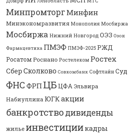
Ленобласть
МТС
Домрф
Минпромторг
Минфин
Минэкономразвития
Мосбиржа
Монополия
Мосбиржа
ОЭЗ
Нижний Новгород
Озон
ПМЭФ
РЖД
Фармацевтика
ПМЭФ-2025
Ростех
Росатом
Роснано
Ростелеком
Сколково
Сбер
Суд
Софтлайн
Совкомбанк
ЦБ
ФНС
ФРП
ЦФА
Эльвира
акции
ЮГК
Набиуллина
банкротство
дивиденды
инвестиции
кадры
жилье