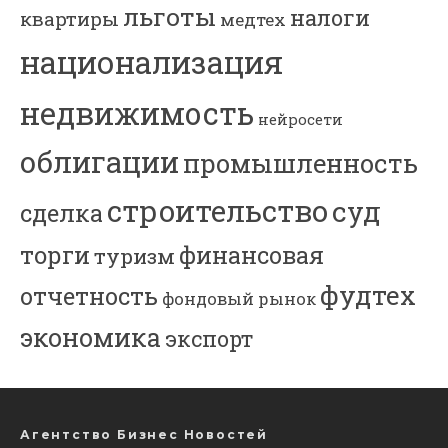
льготы
налоги
квартиры
медтех
национализация
недвижимость
нейросети
облигации
промышленность
строительство
суд
сделка
торги
финансовая
туризм
фудтех
отчетность
фондовый рынок
экономика
экспорт
Агентство Бизнес Новостей