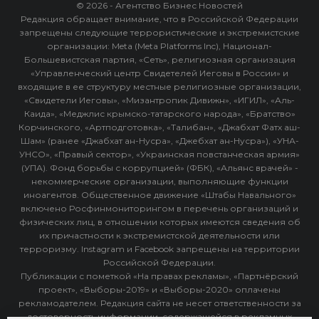
© 2026 - Агентство Бизнес Новостей
Редакция обращает внимание, что в Российской Федерации
запрещены следующие террористические и экстремистские
организации: Meta (Meta Platforms Inc), Национал-
Большевистская партия, «Сеть», религиозная организация
«Управленческий центр Свидетелей Иеговы в России» и
входящие в ее структуру местные религиозные организации,
«Свидетели Иеговы», «Мизантропик Дивижн», «ИГИЛ», «Аль-
Каида», «Меджлис крымско-татарского народа», «Братство»
Корчинского, «Артподготовка», «Талибан», «Джабхат Фатх аш-
Шам» (ранее «Джабхат ан-Нусра», «Джебхат ан-Нусра»), «УНА-
УНСО», «Правый сектор», «Украинская повстанческая армия»
(УПА). Фонд борьбы с коррупцией» (ФБК), «Альянс врачей» -
некоммерческие организации, выполняющие функции
иноагентов. Общественное движение «Штабы Навального»
включено Росфинмониторингом в перечень организаций и
физических лиц, в отношении которых имеются сведения об
их причастности к экстремистской деятельности или
терроризму. Instagram и Facebook запрещены на территории
Российской Федерации.
Публикации с пометкой «На правах рекламы», «Партнёрский
проект», «Выборы-2019» и «Выборы-2020» оплачены
рекламодателем. Редакция сайта не несет ответственности за
достоверность информации, содержащейся в рекламных