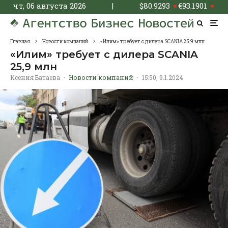
чт, 06 августа 2026
|
$
80.9293
€
93.1901
▼
▼
Главная
Новости компаний
«Илим» требует с дилера SCANIA 25,9 млн
«Илим» требует с дилера SCANIA
25,9 млн
Ксения Батаева
·
Новости компаний
·
15:50, 9.1.2024