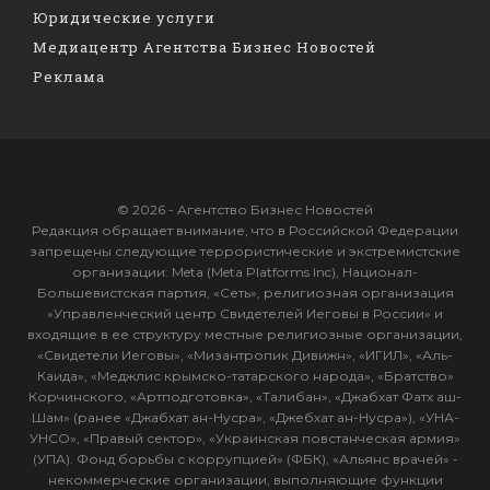
Юридические услуги
Медиацентр Агентства Бизнес Новостей
Реклама
© 2026 - Агентство Бизнес Новостей
Редакция обращает внимание, что в Российской Федерации
запрещены следующие террористические и экстремистские
организации: Meta (Meta Platforms Inc), Национал-
Большевистская партия, «Сеть», религиозная организация
«Управленческий центр Свидетелей Иеговы в России» и
входящие в ее структуру местные религиозные организации,
«Свидетели Иеговы», «Мизантропик Дивижн», «ИГИЛ», «Аль-
Каида», «Меджлис крымско-татарского народа», «Братство»
Корчинского, «Артподготовка», «Талибан», «Джабхат Фатх аш-
Шам» (ранее «Джабхат ан-Нусра», «Джебхат ан-Нусра»), «УНА-
УНСО», «Правый сектор», «Украинская повстанческая армия»
(УПА). Фонд борьбы с коррупцией» (ФБК), «Альянс врачей» -
некоммерческие организации, выполняющие функции