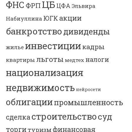
ЦБ
ФНС
ФРП
ЦФА
Эльвира
акции
ЮГК
Набиуллина
банкротство
дивиденды
инвестиции
кадры
жилье
льготы
налоги
квартиры
медтех
национализация
недвижимость
нейросети
облигации
промышленность
строительство
суд
сделка
торги
финансовая
туризм