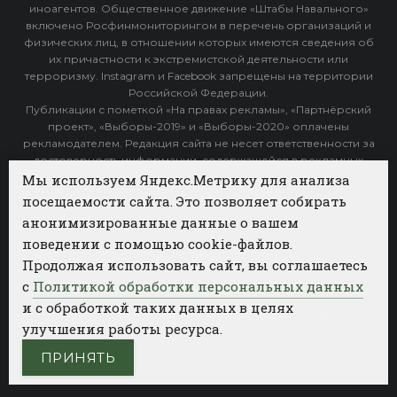
иноагентов. Общественное движение «Штабы Навального»
включено Росфинмониторингом в перечень организаций и
физических лиц, в отношении которых имеются сведения об
их причастности к экстремистской деятельности или
терроризму. Instagram и Facebook запрещены на территории
Российской Федерации.
Публикации с пометкой «На правах рекламы», «Партнёрский
проект», «Выборы-2019» и «Выборы-2020» оплачены
рекламодателем. Редакция сайта не несет ответственности за
достоверность информации, содержащейся в рекламных
объявлениях.
Мы используем Яндекс.Метрику для анализа
посещаемости сайта. Это позволяет собирать
Архив
анонимизированные данные о вашем
поведении с помощью cookie-файлов.
Категории
Продолжая использовать сайт, вы соглашаетесь
ФОТОБАНК АГЕНТСТВА БИЗНЕС НОВОСТЕЙ
с
Политикой обработки персональных данных
и с обработкой таких данных в целях
РЕГИОНЫ
ПОЛИТИКА
ОБЩЕСТВО
КУЛЬТУРА
улучшения работы ресурса.
НАУКА
СПОРТ
ПРИНЯТЬ