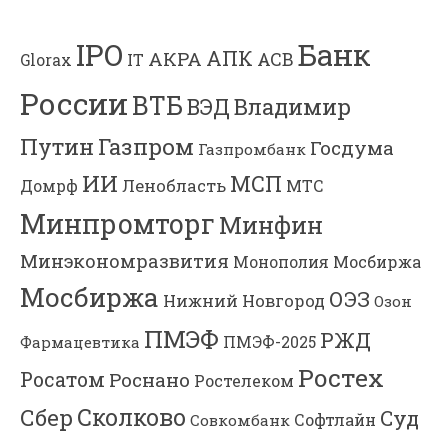
Банк
IPO
АПК
АКРА
АСВ
IT
Glorax
России
ВТБ
Владимир
ВЭД
Газпром
Путин
Госдума
Газпромбанк
ИИ
МСП
Ленобласть
МТС
Домрф
Минпромторг
Минфин
Минэкономразвития
Мосбиржа
Монополия
Мосбиржа
ОЭЗ
Нижний Новгород
Озон
ПМЭФ
РЖД
Фармацевтика
ПМЭФ-2025
Ростех
Росатом
Роснано
Ростелеком
Сколково
Сбер
Суд
Софтлайн
Совкомбанк