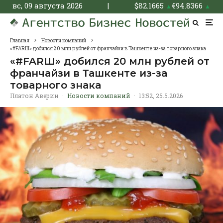
вс, 09 августа 2026
|
$
82.1665
€
94.8366
▲
▲
Главная
Новости компаний
«#FARШ» добился 20 млн рублей от франчайзи в Ташкенте из-за товарного знака
«#FARШ» добился 20 млн рублей от
франчайзи в Ташкенте из-за
товарного знака
Платон Аверин
·
Новости компаний
·
13:52, 25.5.2026