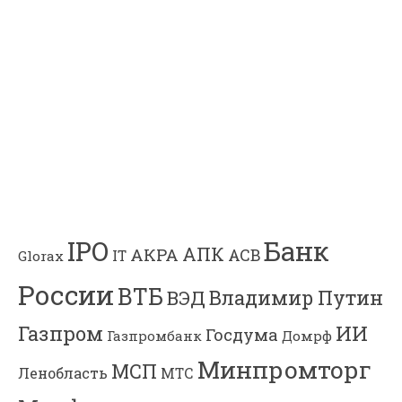
Банк
IPO
АПК
АКРА
АСВ
IT
Glorax
России
ВТБ
Владимир Путин
ВЭД
Газпром
ИИ
Госдума
Газпромбанк
Домрф
Минпромторг
МСП
Ленобласть
МТС