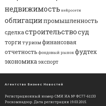
недвижимость
нейросети
облигации
промышленность
строительство
суд
сделка
торги
финансовая
туризм
фудтех
отчетность
фондовый рынок
экономика
экспорт
Агентство Бизнес Новостей
Регистрационный номер СМИ ИА № ФС77-61133
Роскомнадзор. Дата регистрации 19.03.2015.