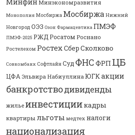
Минфин
Минэкономразвития
Мосбиржа
Мосбиржа
Нижний
Монополия
ПМЭФ
ОЭЗ
Новгород
Озон Фармацевтика
РЖД
Росатом
Роснано
ПМЭФ-2025
Ростех
Сколково
Сбер
Ростелеком
ЦБ
ФНС
ФРП
Суд
Софтлайн
Совкомбанк
акции
ЮГК
ЦФА
Эльвира Набиуллина
банкротство
дивиденды
инвестиции
кадры
жилье
льготы
налоги
квартиры
медтех
национализация