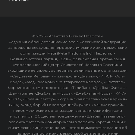
© 2026 - Агентство Бизнес Новостей
Редакция обращает внимание, что в Российской Федерации
запрещены следующие террористические и экстремистские
организации: Meta (Meta Platforms Inc), Национал-
Большевистская партия, «Сеть», религиозная организация
«Управленческий центр Свидетелей Иеговы в России» и
входящие в ее структуру местные религиозные организации,
«Свидетели Иеговы», «Мизантропик Дивижн», «ИГИЛ», «Аль-
Каида», «Меджлис крымско-татарского народа», «Братство»
Корчинского, «Артподготовка», «Талибан», «Джабхат Фатх аш-
Шам» (ранее «Джабхат ан-Нусра», «Джебхат ан-Нусра»), «УНА-
УНСО», «Правый сектор», «Украинская повстанческая армия»
(УПА). Фонд борьбы с коррупцией» (ФБК), «Альянс врачей» -
некоммерческие организации, выполняющие функции
иноагентов. Общественное движение «Штабы Навального»
включено Росфинмониторингом в перечень организаций и
физических лиц, в отношении которых имеются сведения об
их причастности к экстремистской деятельности или