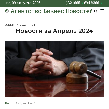
вс, 09 августа 2026
|
$
82.1665
€
94.8366
▲
▲
Главная
2024
04
Новости за Апрель 2024
B2B
·
15:03, 27.4.2024