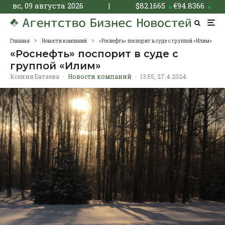
вс, 09 августа 2026
|
$
82.1665
€
94.8366
▲
▲
Главная
Новости компаний
«Роснефть» поспорит в суде с группой «Илим»
«Роснефть» поспорит в суде с
группой «Илим»
Ксения Батаева
·
Новости компаний
·
13:55, 27.4.2024