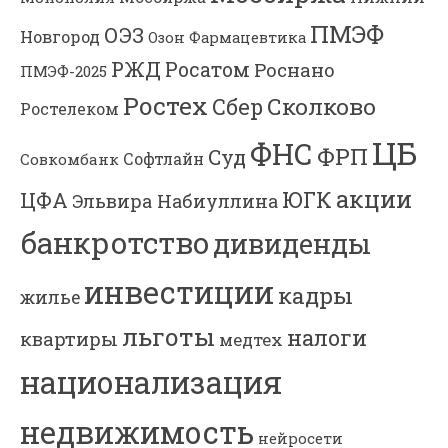
ПМЭФ
ОЭЗ
Новгород
Озон Фармацевтика
РЖД
Росатом
Роснано
ПМЭФ-2025
Ростех
Сколково
Сбер
Ростелеком
ЦБ
ФНС
ФРП
Суд
Софтлайн
Совкомбанк
акции
ЮГК
ЦФА
Эльвира Набиуллина
банкротство
дивиденды
инвестиции
кадры
жилье
льготы
налоги
квартиры
медтех
национализация
недвижимость
нейросети