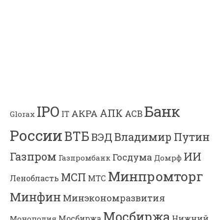
Банк
IPO
АПК
АКРА
АСВ
IT
Glorax
России
ВТБ
Владимир Путин
ВЭД
Газпром
ИИ
Госдума
Газпромбанк
Домрф
Минпромторг
МСП
Ленобласть
МТС
Минфин
Минэкономразвития
Мосбиржа
Мосбиржа
Нижний
Монополия