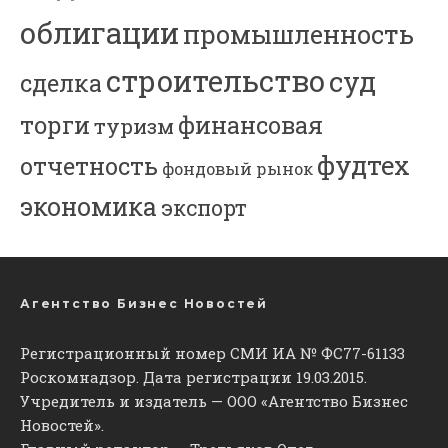
облигации
промышленность
строительство
суд
сделка
торги
финансовая
туризм
фудтех
отчетность
фондовый рынок
экономика
экспорт
Агентство Бизнес Новостей
Регистрационный номер СМИ ИА № ФС77-61133
Роскомнадзор. Дата регистрации 19.03.2015.
Учредитель и издатель — ООО «Агентство Бизнес
Новостей».