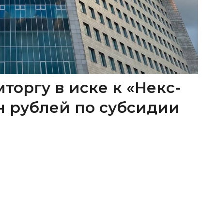
торгу в иске к «Некс-
лн рублей по субсидии