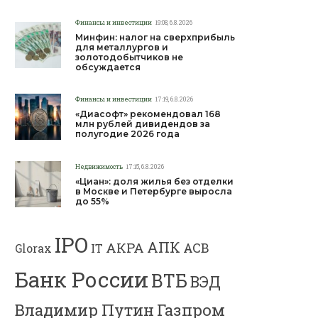
Финансы и инвестиции
19:08, 6.8.2026
Минфин: налог на сверхприбыль
для металлургов и
золотодобытчиков не
обсуждается
Финансы и инвестиции
17:19, 6.8.2026
«Диасофт» рекомендовал 168
млн рублей дивидендов за
полугодие 2026 года
Недвижимость
17:15, 6.8.2026
«Циан»: доля жилья без отделки
в Москве и Петербурге выросла
до 55%
IPO
АПК
АКРА
АСВ
IT
Glorax
Банк России
ВТБ
ВЭД
Газпром
Владимир Путин