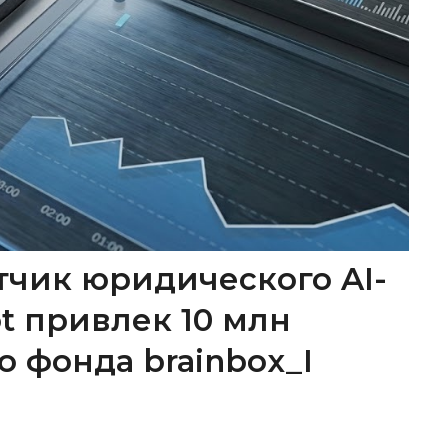
тчик юридического AI-
ot привлек 10 млн
о фонда brainbox_I