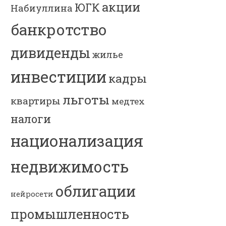
акции
ЮГК
Набиуллина
банкротство
дивиденды
жилье
инвестиции
кадры
льготы
квартиры
медтех
налоги
национализация
недвижимость
облигации
нейросети
промышленность