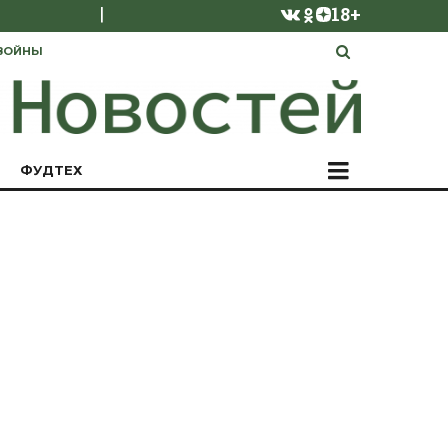
|
18+
ВОЙНЫ
ФУДТЕХ