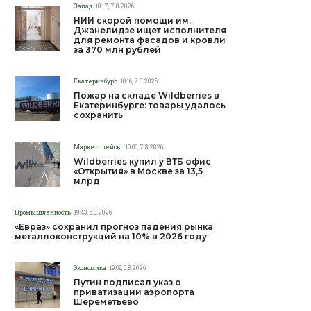
Запад
10:17, 7.8.2026
НИИ скорой помощи им.
Джанелидзе ищет исполнителя
для ремонта фасадов и кровли
за 370 млн рублей
Екатеринбург
10:16, 7.8.2026
Пожар на складе Wildberries в
Екатеринбурге: товары удалось
сохранить
Маркетплейсы
10:06, 7.8.2026
Wildberries купил у ВТБ офис
«Открытия» в Москве за 13,5
млрд
Промышленность
19:43, 6.8.2026
«Евраз» сохранил прогноз падения рынка
металлоконструкций на 10% в 2026 году
Экономика
19:09, 6.8.2026
Путин подписал указ о
приватизации аэропорта
Шереметьево