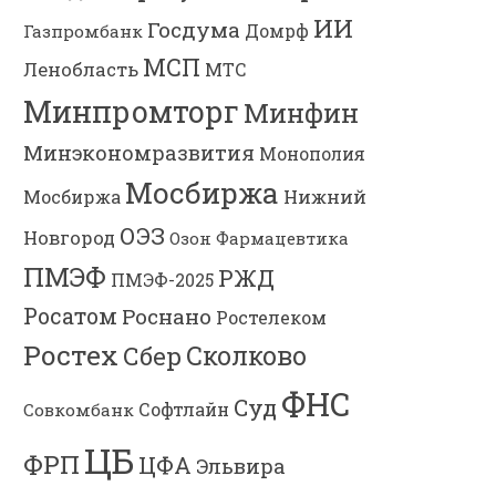
ИИ
Госдума
Газпромбанк
Домрф
МСП
Ленобласть
МТС
Минпромторг
Минфин
Минэкономразвития
Монополия
Мосбиржа
Мосбиржа
Нижний
ОЭЗ
Новгород
Озон Фармацевтика
ПМЭФ
РЖД
ПМЭФ-2025
Росатом
Роснано
Ростелеком
Ростех
Сколково
Сбер
ФНС
Суд
Софтлайн
Совкомбанк
ЦБ
ФРП
ЦФА
Эльвира