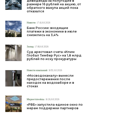
дивиденды за полугодие в
размере 16 рублей на акцию, от
обратного выкупа акций пока
отказался
Новости
17:10, 6.8.2026
Банк России: входящие
платежи в экономике в июле
снизились на 3,4%
Запад
17:08, 6.8.2026
Суд арестовал счета «Илим
Глобал Тимбер Рус» на 1,8 млрд
рублей по иску прокуратуры
Новости компаний
16:53, 6.8.2026
«Мосводоканалу» вынесли
предостережения после
находок на водозаборе и в
стоках
Маркетплейсы
16:26, 6.8.2026
«РВБ» запустила единое окно по
мерам поддержки партнеров