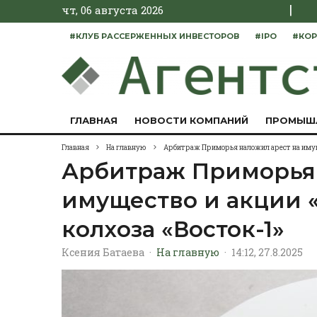
|
чт, 06 августа 2026
#КЛУБ РАССЕРЖЕННЫХ ИНВЕСТОРОВ
#IPO
#КОР
ГЛАВНАЯ
НОВОСТИ КОМПАНИЙ
ПРОМЫШ
Главная
На главную
Арбитраж Приморья наложил арест на имуще
Арбитраж Приморья 
имущество и акции 
колхоза «Восток-1»
Ксения Батаева
·
На главную
·
14:12, 27.8.2025