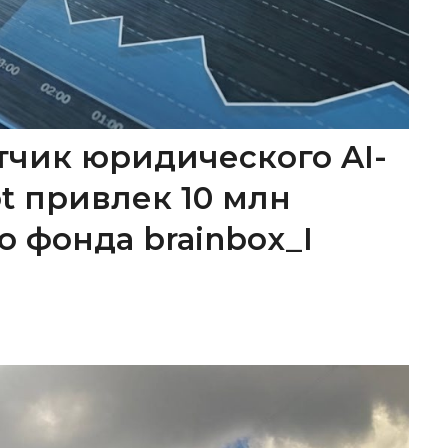
тчик юридического AI-
ot привлек 10 млн
о фонда brainbox_I