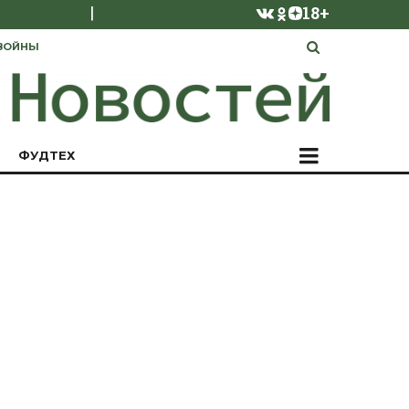
|
18+
ВОЙНЫ
ФУДТЕХ