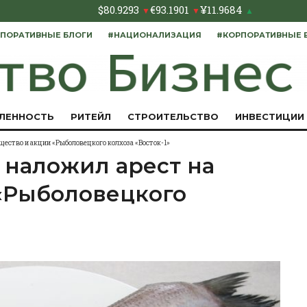
$
80.9293
€
93.1901
¥
11.9684
▼
▼
▲
ПОРАТИВНЫЕ БЛОГИ
#НАЦИОНАЛИЗАЦИЯ
#КОРПОРАТИВНЫЕ 
ЛЕННОСТЬ
РИТЕЙЛ
СТРОИТЕЛЬСТВО
ИНВЕСТИЦИИ
ство и акции «Рыболовецкого колхоза «Восток-1»
наложил арест на
«Рыболовецкого