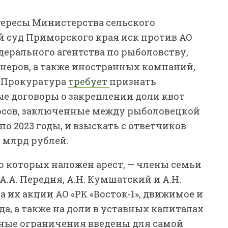
тересы Министерства сельского
й суд Приморского края иск против АО
дерального агентства по рыболовству,
онеров, а также иностранных компаний,
. Прокуратура
требует
признать
 договоры о закреплении доли квот
рсов, заключенные между рыболовецкой
по 2023 годы, и взыскать с ответчиков
6 млрд рублей.
о которых наложен арест, — члены семьи
А.А. Передня, А.Н. Кумшатский и А.Н.
 их акции АО «РК «Восток-1», движимое и
, а также на доли в уставных капиталах
ные ограничения введены для самой