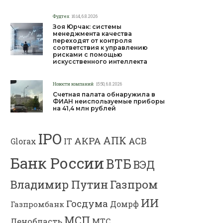
Фудтех
16:14, 6.8.2026
Зоя Юрчак: системы
менеджмента качества
переходят от контроля
соответствия к управлению
рисками с помощью
искусственного интеллекта
Новости компаний
15:50, 6.8.2026
Счетная палата обнаружила в
ФИАН неиспользуемые приборы
на 41,4 млн рублей
IPO
АПК
АКРА
АСВ
IT
Glorax
Банк России
ВТБ
ВЭД
Газпром
Владимир Путин
ИИ
Госдума
Газпромбанк
Домрф
МСП
Ленобласть
МТС