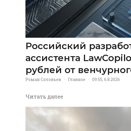
Российский разрабо
ассистента LawCopil
рублей от венчурног
Роман Соловьев
·
Главное
·
09:55, 6.8.2026
Читать далее