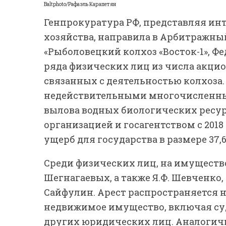
Baltphoto/Рафаэль Карапетян
Генпрокуратура РФ, представляя ин
хозяйства, направила в Арбитражны
«Рыболовецкий колхоз «Восток-1», Фе
ряда физических лиц из числа акци
связанных с деятельностью колхоза
недействительными многочисленные
вылова водных биологических ресу
организацией и госагентством с 2018 
ущерб для государства в размере 37,
Среди физических лиц, на имуществ
Шегнагаевых, а также Я.Ф. Шевченко, 
Сайфулин. Арест распространяется на
недвижимое имущество, включая суда
других юридических лиц. Аналогич