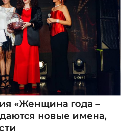
ия «Женщина года –
ождаются новые имена,
сти