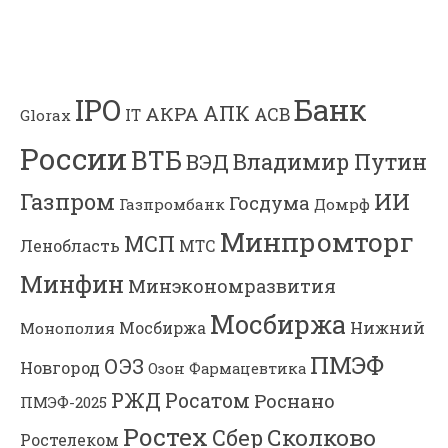
Банк
IPO
АПК
АКРА
АСВ
IT
Glorax
России
ВТБ
Владимир Путин
ВЭД
Газпром
ИИ
Госдума
Газпромбанк
Домрф
Минпромторг
МСП
Ленобласть
МТС
Минфин
Минэкономразвития
Мосбиржа
Мосбиржа
Нижний
Монополия
ПМЭФ
ОЭЗ
Новгород
Озон Фармацевтика
РЖД
Росатом
Роснано
ПМЭФ-2025
Ростех
Сколково
Сбер
Ростелеком