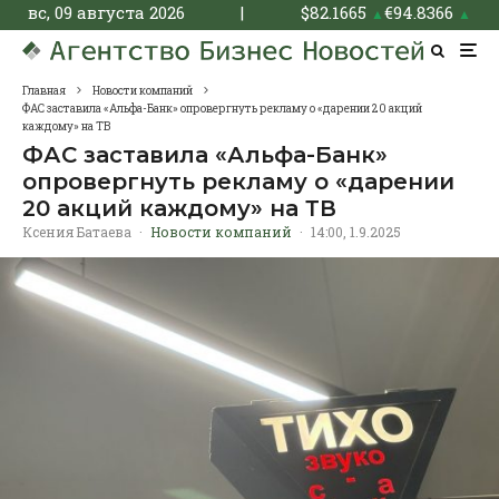
вс, 09 августа 2026
|
$
82.1665
€
94.8366
▲
▲
Главная
Новости компаний
ФАС заставила «Альфа-Банк» опровергнуть рекламу о «дарении 20 акций
каждому» на ТВ
ФАС заставила «Альфа-Банк»
опровергнуть рекламу о «дарении
20 акций каждому» на ТВ
Ксения Батаева
·
Новости компаний
·
14:00, 1.9.2025