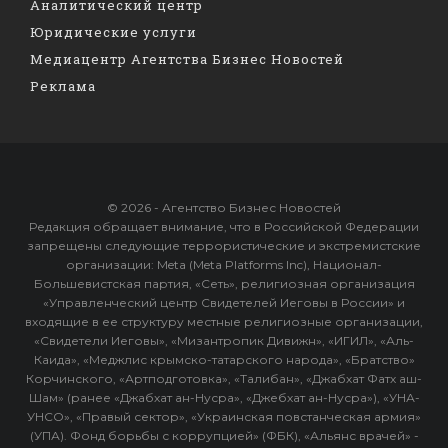
Аналитический центр
Юридические услуги
Медиацентр Агентства Бизнес Новостей
Реклама
© 2026 - Агентство Бизнес Новостей
Редакция обращает внимание, что в Российской Федерации
запрещены следующие террористические и экстремистские
организации: Meta (Meta Platforms Inc), Национал-
Большевистская партия, «Сеть», религиозная организация
«Управленческий центр Свидетелей Иеговы в России» и
входящие в ее структуру местные религиозные организации,
«Свидетели Иеговы», «Мизантропик Дивижн», «ИГИЛ», «Аль-
Каида», «Меджлис крымско-татарского народа», «Братство»
Корчинского, «Артподготовка», «Талибан», «Джабхат Фатх аш-
Шам» (ранее «Джабхат ан-Нусра», «Джебхат ан-Нусра»), «УНА-
УНСО», «Правый сектор», «Украинская повстанческая армия»
(УПА). Фонд борьбы с коррупцией» (ФБК), «Альянс врачей» -