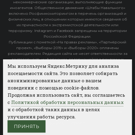
некоммерческие организации, выполняющие функции
иноагентов. Общественное движение «Штабы Навального»
включено Росфинмониторингом в перечень организаций и
физических лиц, в отношении которых имеются сведения об
их причастности к экстремистской деятельности или
терроризму. Instagram и Facebook запрещены на территории
Российской Федерации.
Публикации с пометкой «На правах рекламы», «Партнёрский
проект», «Выборы-2019» и «Выборы-2020» оплачены
рекламодателем. Редакция сайта не несет ответственности за
достоверность информации, содержащейся в рекламных
объявлениях.
Мы используем Яндекс.Метрику для анализа
посещаемости сайта. Это позволяет собирать
Архив
анонимизированные данные о вашем
поведении с помощью cookie-файлов.
Категории
Продолжая использовать сайт, вы соглашаетесь
ФОТОБАНК АГЕНТСТВА БИЗНЕС НОВОСТЕЙ
с
Политикой обработки персональных данных
и с обработкой таких данных в целях
РЕГИОНЫ
ПОЛИТИКА
ОБЩЕСТВО
КУЛЬТУРА
улучшения работы ресурса.
НАУКА
СПОРТ
ПРИНЯТЬ