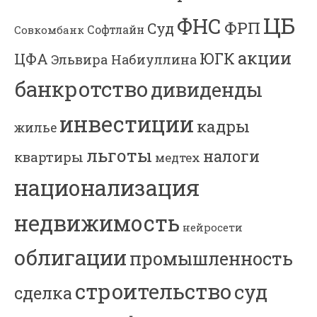
ЦБ
ФНС
ФРП
Суд
Софтлайн
Совкомбанк
акции
ЮГК
ЦФА
Эльвира Набиуллина
банкротство
дивиденды
инвестиции
кадры
жилье
льготы
налоги
квартиры
медтех
национализация
недвижимость
нейросети
облигации
промышленность
строительство
суд
сделка