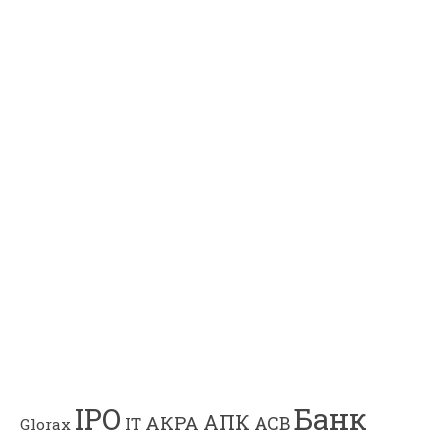
Банк
IPO
АПК
АКРА
АСВ
IT
Glorax