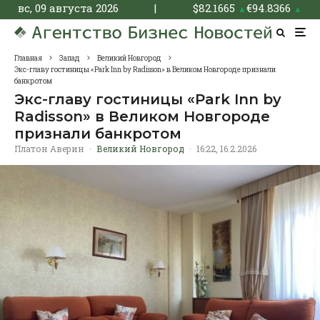
вс, 09 августа 2026
|
$
82.1665
€
94.8366
▲
▲
Главная
Запад
Великий Новгород
Экс-главу гостиницы «Park Inn by Radisson» в Великом Новгороде признали
банкротом
Экс-главу гостиницы «Park Inn by
Radisson» в Великом Новгороде
признали банкротом
Платон Аверин
·
Великий Новгород
·
16:22, 16.2.2026