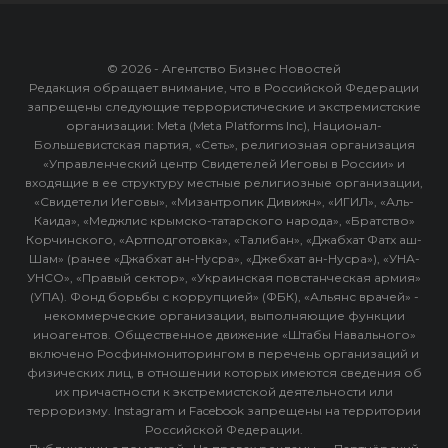
© 2026 - Агентство Бизнес Новостей
Редакция обращает внимание, что в Российской Федерации
запрещены следующие террористические и экстремистские
организации: Meta (Meta Platforms Inc), Национал-
Большевистская партия, «Сеть», религиозная организация
«Управленческий центр Свидетелей Иеговы в России» и
входящие в ее структуру местные религиозные организации,
«Свидетели Иеговы», «Мизантропик Дивижн», «ИГИЛ», «Аль-
Каида», «Меджлис крымско-татарского народа», «Братство»
Корчинского, «Артподготовка», «Талибан», «Джабхат Фатх аш-
Шам» (ранее «Джабхат ан-Нусра», «Джебхат ан-Нусра»), «УНА-
УНСО», «Правый сектор», «Украинская повстанческая армия»
(УПА). Фонд борьбы с коррупцией» (ФБК), «Альянс врачей» -
некоммерческие организации, выполняющие функции
иноагентов. Общественное движение «Штабы Навального»
включено Росфинмониторингом в перечень организаций и
физических лиц, в отношении которых имеются сведения об
их причастности к экстремистской деятельности или
терроризму. Instagram и Facebook запрещены на территории
Российской Федерации.