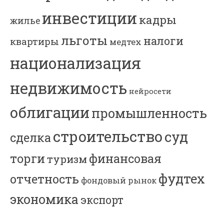
инвестиции
кадры
жилье
льготы
налоги
квартиры
медтех
национализация
недвижимость
нейросети
облигации
промышленность
строительство
суд
сделка
торги
финансовая
туризм
фудтех
отчетность
фондовый рынок
экономика
экспорт