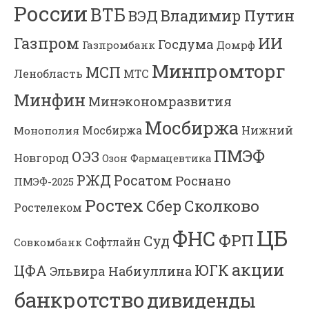
России
ВТБ
Владимир Путин
ВЭД
Газпром
ИИ
Госдума
Газпромбанк
Домрф
Минпромторг
МСП
Ленобласть
МТС
Минфин
Минэкономразвития
Мосбиржа
Мосбиржа
Нижний
Монополия
ПМЭФ
ОЭЗ
Новгород
Озон Фармацевтика
РЖД
Росатом
Роснано
ПМЭФ-2025
Ростех
Сколково
Сбер
Ростелеком
ЦБ
ФНС
ФРП
Суд
Софтлайн
Совкомбанк
акции
ЮГК
ЦФА
Эльвира Набиуллина
банкротство
дивиденды