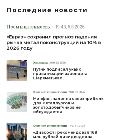
Последние новости
Промышленность
·
19:43, 6.8.2026
«Евраз» сохранил прогноз падения
рынка металлоконструкций на 10% в
2026 году
Экономика
19:09, 6.8.2026
Путин подписал указ о
приватизации аэропорта
Шереметьево
Финансы и инвестиции
19:08, 6.8.2026
Минфин: налог на сверхприбыль
для металлургов и
золотодобытчиков не
обсуждается
Финансы и инвестиции
17:19, 6.8.2026
«Диасофт» рекомендовал 168
млн рублей дивидендов за