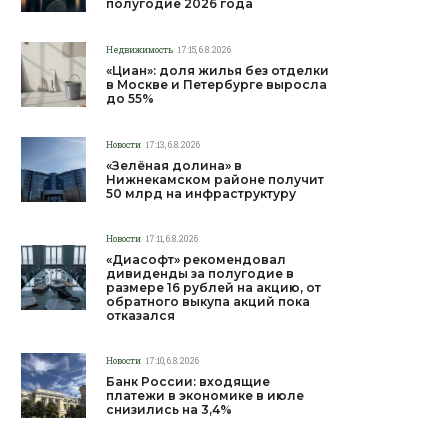
полугодие 2026 года
Недвижимость
17:15, 6.8.2026
«Циан»: доля жилья без отделки
в Москве и Петербурге выросла
до 55%
Новости
17:13, 6.8.2026
«Зелёная долина» в
Нижнекамском районе получит
50 млрд на инфраструктуру
Новости
17:11, 6.8.2026
«Диасофт» рекомендовал
дивиденды за полугодие в
размере 16 рублей на акцию, от
обратного выкупа акций пока
отказался
Новости
17:10, 6.8.2026
Банк России: входящие
платежи в экономике в июле
снизились на 3,4%