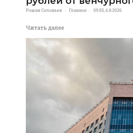
рублей от венчурног
Роман Соловьев
·
Главное
·
09:55, 6.8.2026
Читать далее