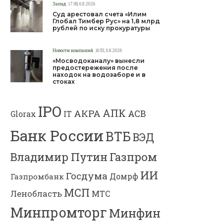
Запад
17:08, 6.8.2026
Суд арестовал счета «Илим
Глобал Тимбер Рус» на 1,8 млрд
рублей по иску прокуратуры
Новости компаний
16:53, 6.8.2026
«Мосводоканалу» вынесли
предостережения после
находок на водозаборе и в
стоках
IPO
АПК
АКРА
АСВ
IT
Glorax
Банк России
ВТБ
ВЭД
Газпром
Владимир Путин
ИИ
Госдума
Газпромбанк
Домрф
МСП
Ленобласть
МТС
Минпромторг
Минфин