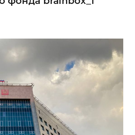
о фонда brainbox_I