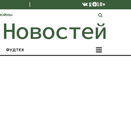
|
18+
ВОЙНЫ
ФУДТЕХ