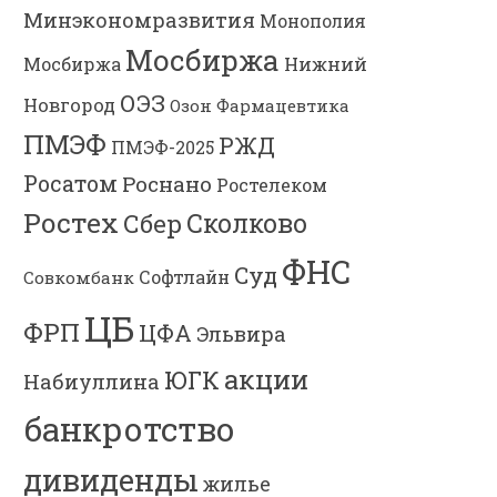
Минэкономразвития
Монополия
Мосбиржа
Мосбиржа
Нижний
ОЭЗ
Новгород
Озон Фармацевтика
ПМЭФ
РЖД
ПМЭФ-2025
Росатом
Роснано
Ростелеком
Ростех
Сколково
Сбер
ФНС
Суд
Софтлайн
Совкомбанк
ЦБ
ФРП
ЦФА
Эльвира
акции
ЮГК
Набиуллина
банкротство
дивиденды
жилье