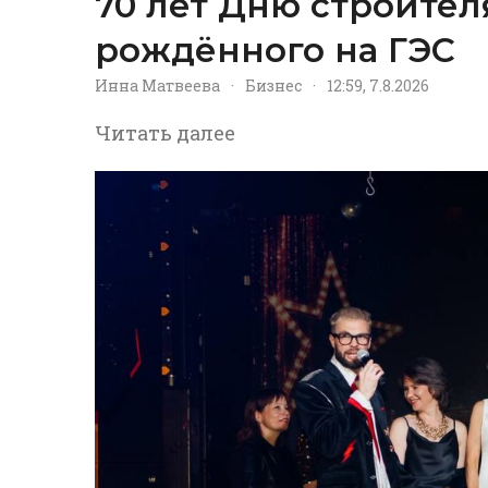
70 лет Дню строител
рождённого на ГЭС
Инна Матвеева
·
Бизнес
·
12:59, 7.8.2026
Читать далее