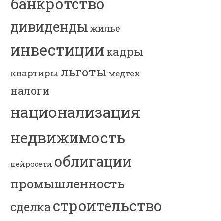
банкротство
дивиденды
жилье
инвестиции
кадры
льготы
квартиры
медтех
налоги
национализация
недвижимость
облигации
нейросети
промышленность
строительство
сделка