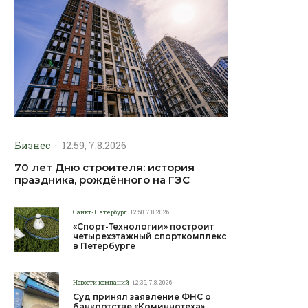
Бизнес
·
12:59, 7.8.2026
70 лет Дню строителя: история
праздника, рождённого на ГЭС
Санкт-Петербург
12:50, 7.8.2026
«Спорт-Технологии» построит
четырехэтажный спорткомплекс
в Петербурге
Новости компаний
12:39, 7.8.2026
Суд принял заявление ФНС о
банкротстве «Коминнотеха»