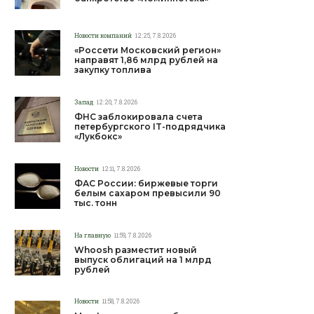
Новости компаний
12:25, 7.8.2026
«Россети Московский регион»
направят 1,86 млрд рублей на
закупку топлива
Запад
12:20, 7.8.2026
ФНС заблокировала счета
петербургского IT-подрядчика
«Лукбокс»
Новости
12:11, 7.8.2026
ФАС России: биржевые торги
белым сахаром превысили 90
тыс. тонн
На главную
11:59, 7.8.2026
Whoosh разместит новый
выпуск облигаций на 1 млрд
рублей
Новости
11:58, 7.8.2026