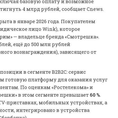
включая базовую оплату и возможное
тигнуть 4 млрд рублей, сообщает Cnews.
рыта в январе 2026 года. Покупателем
идическое лицо Wink), которое
трим» — владельце бренда «Смотрешка».
блей, ещё до 500 млн рублей
вного вознаграждения), зависящего от
озиции в сегменте B2B2C: сервис
м готовую платформу для оказания услуг
нентам. По оценкам «Ростелекома» и
решки» в этом сегменте превышает
60 %
.
PTV-приставках, мобильных устройствах, а
тности, интегрировано в устройства
 Сбербанка).