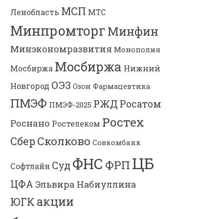
МСП
Ленобласть
МТС
Минпромторг
Минфин
Минэкономразвития
Монополия
Мосбиржа
Мосбиржа
Нижний
ОЭЗ
Новгород
Озон Фармацевтика
ПМЭФ
РЖД
Росатом
ПМЭФ-2025
Ростех
Роснано
Ростелеком
Сколково
Сбер
Совкомбанк
ЦБ
ФНС
ФРП
Суд
Софтлайн
ЦФА
Эльвира Набиуллина
акции
ЮГК