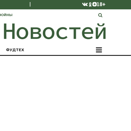
|
18+
ВОЙНЫ
ФУДТЕХ