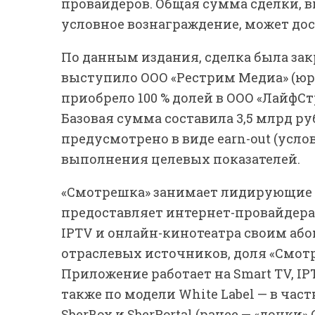
провайдеров. Общая сумма сделки, 
условное вознаграждение, может дос
По данным издания, сделка была зак
выступило ООО «Рестрим Медиа» (юр
приобрело 100 % долей в ООО «ЛайфС
Базовая сумма составила 3,5 млрд ру
предусмотрено в виде earn-out (усло
выполнения целевых показателей.
«Смотрешка» занимает лидирующие п
предоставляет интернет-провайдера
IPTV и онлайн-кинотеатра своим або
отраслевых источников, доля «Смот
Приложение работает на Smart TV, I
также по модели White Label — в час
SberBox и SberPortal (ранее — «дочки»