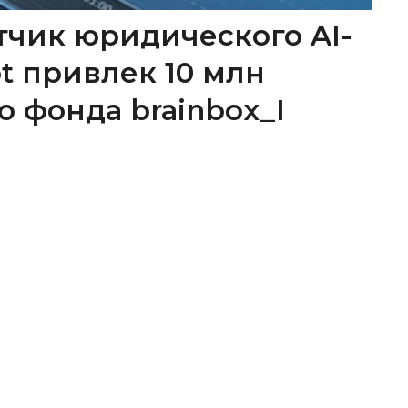
тчик юридического AI-
ot привлек 10 млн
о фонда brainbox_I