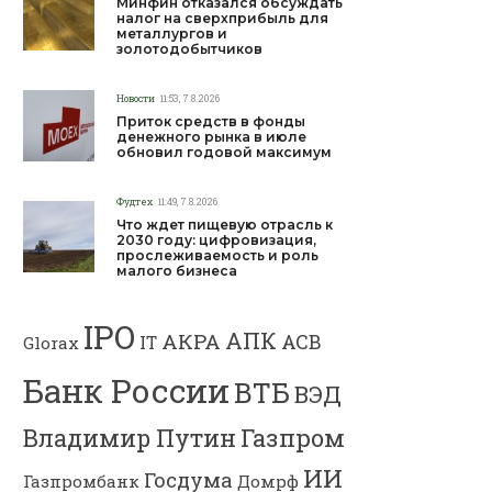
Минфин отказался обсуждать
налог на сверхприбыль для
металлургов и
золотодобытчиков
Новости
11:53, 7.8.2026
Приток средств в фонды
денежного рынка в июле
обновил годовой максимум
Фудтех
11:49, 7.8.2026
Что ждет пищевую отрасль к
2030 году: цифровизация,
прослеживаемость и роль
малого бизнеса
IPO
АПК
АКРА
АСВ
IT
Glorax
Банк России
ВТБ
ВЭД
Владимир Путин
Газпром
ИИ
Госдума
Газпромбанк
Домрф