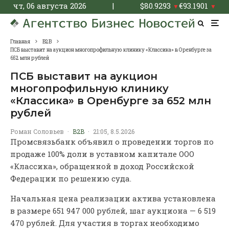
чт, 06 августа 2026
|
$
80.9293
€
93.1901
▼
▼
Главная
B2B
ПСБ выставит на аукцион многопрофильную клинику «Классика» в Оренбурге за
652 млн рублей
ПСБ выставит на аукцион
многопрофильную клинику
«Классика» в Оренбурге за 652 млн
рублей
Роман Соловьев
·
B2B
·
21:05, 8.5.2026
Промсвязьбанк объявил о проведении торгов по
продаже 100% доли в уставном капитале ООО
«Классика», обращенной в доход Российской
Федерации по решению суда.
Начальная цена реализации актива установлена
в размере 651 947 000 рублей, шаг аукциона — 6 519
470 рублей. Для участия в торгах необходимо