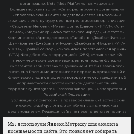
организации: Meta (Meta Platforms Inc), Национал-
Большевистская партия, «Сеть», религиозная организация
«Управленческий центр Свидетелей Иеговы в России» и
входящие в ее структуру местные религиозные организации,
«Свидетели Иеговы», «Мизантропик Дивижн», «ИГИЛ», «Аль-
Каида», «Меджлис крымско-татарского народа», «Братство»
Корчинского, «Артподготовка», «Талибан», «Джабхат Фатх аш-
Шам» (ранее «Джабхат ан-Нусра», «Джебхат ан-Нусра»), «УНА-
УНСО», «Правый сектор», «Украинская повстанческая армия»
(УПА). Фонд борьбы с коррупцией» (ФБК), «Альянс врачей» -
некоммерческие организации, выполняющие функции
иноагентов. Общественное движение «Штабы Навального»
включено Росфинмониторингом в перечень организаций и
физических лиц, в отношении которых имеются сведения об
их причастности к экстремистской деятельности или
терроризму. Instagram и Facebook запрещены на территории
Российской Федерации.
Публикации с пометкой «На правах рекламы», «Партнёрский
проект», «Выборы-2019» и «Выборы-2020» оплачены
рекламодателем. Редакция сайта не несет ответственности за
достоверность информации, содержащейся в рекламных
объявлениях.
Мы используем Яндекс.Метрику для анализа
посещаемости сайта. Это позволяет собирать