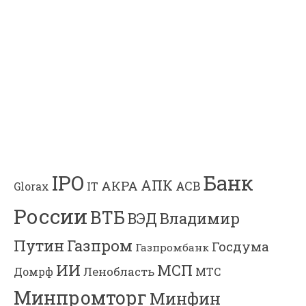
Банк
IPO
АПК
АКРА
АСВ
IT
Glorax
России
ВТБ
Владимир
ВЭД
Газпром
Путин
Госдума
Газпромбанк
ИИ
МСП
Ленобласть
МТС
Домрф
Минпромторг
Минфин