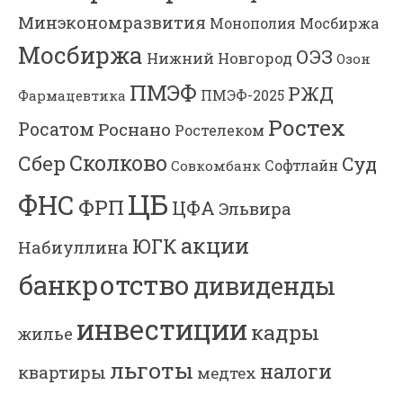
Минэкономразвития
Мосбиржа
Монополия
Мосбиржа
ОЭЗ
Нижний Новгород
Озон
ПМЭФ
РЖД
Фармацевтика
ПМЭФ-2025
Ростех
Росатом
Роснано
Ростелеком
Сколково
Сбер
Суд
Софтлайн
Совкомбанк
ЦБ
ФНС
ФРП
ЦФА
Эльвира
акции
ЮГК
Набиуллина
банкротство
дивиденды
инвестиции
кадры
жилье
льготы
налоги
квартиры
медтех