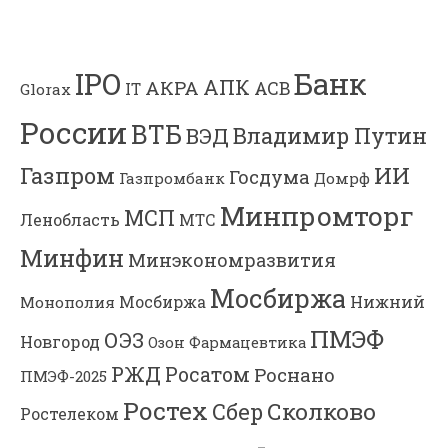
Банк
IPO
АПК
АКРА
АСВ
IT
Glorax
России
ВТБ
Владимир Путин
ВЭД
Газпром
ИИ
Госдума
Газпромбанк
Домрф
Минпромторг
МСП
Ленобласть
МТС
Минфин
Минэкономразвития
Мосбиржа
Мосбиржа
Нижний
Монополия
ПМЭФ
ОЭЗ
Новгород
Озон Фармацевтика
РЖД
Росатом
Роснано
ПМЭФ-2025
Ростех
Сколково
Сбер
Ростелеком