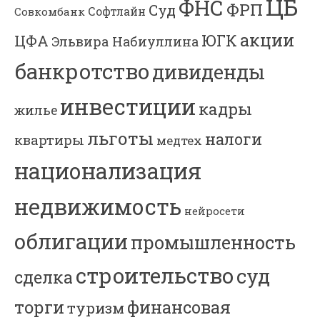
ЦБ
ФНС
ФРП
Суд
Софтлайн
Совкомбанк
акции
ЮГК
ЦФА
Эльвира Набиуллина
банкротство
дивиденды
инвестиции
кадры
жилье
льготы
налоги
квартиры
медтех
национализация
недвижимость
нейросети
облигации
промышленность
строительство
суд
сделка
торги
финансовая
туризм