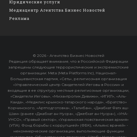
Юридические услуги
Медиацентр Агентства Бизнес Новостей
Реклама
© 2026 - Агентство Бизнес Новостей
Редакция обращает внимание, что в Российской Федерации
запрещены следующие террористические и экстремистские
организации: Meta (Meta Platforms Inc), Национал-
Большевистская партия, «Сеть», религиозная организация
«Управленческий центр Свидетелей Иеговы в России» и
входящие в ее структуру местные религиозные организации,
«Свидетели Иеговы», «Мизантропик Дивижн», «ИГИЛ», «Аль-
Каида», «Меджлис крымско-татарского народа», «Братство»
Корчинского, «Артподготовка», «Талибан», «Джабхат Фатх аш-
Шам» (ранее «Джабхат ан-Нусра», «Джебхат ан-Нусра»), «УНА-
УНСО», «Правый сектор», «Украинская повстанческая армия»
(УПА). Фонд борьбы с коррупцией» (ФБК), «Альянс врачей» -
некоммерческие организации, выполняющие функции
иноагентов. Общественное движение «Штабы Навального»