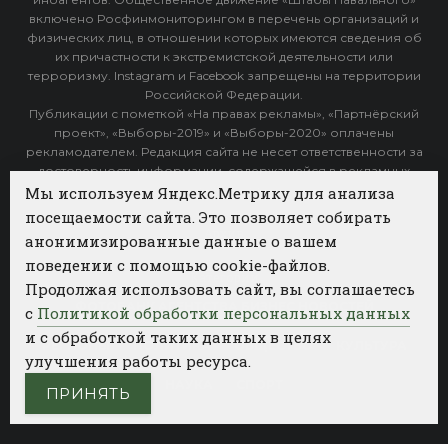
включено Росфинмониторингом в перечень организаций и
физических лиц, в отношении которых имеются сведения об
их причастности к экстремистской деятельности или
терроризму. Instagram и Facebook запрещены на территории
Российской Федерации.
Публикации с пометкой «На правах рекламы», «Партнёрский
проект», «Выборы-2019» и «Выборы-2020» оплачены
рекламодателем. Редакция сайта не несет ответственности за
достоверность информации, содержащейся в рекламных
объявлениях.
Мы используем Яндекс.Метрику для анализа
посещаемости сайта. Это позволяет собирать
Архив
анонимизированные данные о вашем
поведении с помощью cookie-файлов.
Категории
Продолжая использовать сайт, вы соглашаетесь
ФОТОБАНК АГЕНТСТВА БИЗНЕС НОВОСТЕЙ
с
Политикой обработки персональных данных
и с обработкой таких данных в целях
РЕГИОНЫ
ПОЛИТИКА
ОБЩЕСТВО
КУЛЬТУРА
улучшения работы ресурса.
НАУКА
СПОРТ
ПРИНЯТЬ