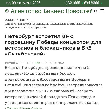
вс, 09 августа 2026
|
$
82.1665
€
94.8366
▲
▲
Главная
B2B
Петербург встретил 81-ю годовщину Победы концертом для ветеранов и
блокадников в БКЗ «Октябрьский»
Петербург встретил 81-ю
годовщину Победы концертом для
ветеранов и блокадников в БКЗ
«Октябрьский»
Роман Соловьев
·
B2B
·
12:32, 9.5.2026
В Санкт-Петербурге прошёл праздничный
концерт «Ноты, пробившие броню»,
приуроченный к 81-й годовщине Победы в
Великой Отечественной войне. Театрализованное
представление в БКЗ «Октябрьский» собрало
ветеранов, жителей блокадного Ленинграда и
участников спецоперации, передает телеканал
«
Санкт-Петербург
».