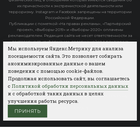
их причастности к экстремистской деятельности или
терроризму. Instagram и Facebook запрещены на территории
Российской Федерации.
Публикации с пометкой «На правах рекламы», «Партнёрский
проект», «Выборы-2019» и «Выборы-2020» оплачены
рекламодателем. Редакция сайта не несет ответственности за
достоверность информации, содержащейся в рекламных
объявлениях.
Мы используем Яндекс.Метрику для анализа
посещаемости сайта. Это позволяет собирать
Архив
анонимизированные данные о вашем
поведении с помощью cookie-файлов.
Категории
Продолжая использовать сайт, вы соглашаетесь
ФОТОБАНК АГЕНТСТВА БИЗНЕС НОВОСТЕЙ
с
Политикой обработки персональных данных
и с обработкой таких данных в целях
РЕГИОНЫ
ПОЛИТИКА
ОБЩЕСТВО
КУЛЬТУРА
улучшения работы ресурса.
НАУКА
СПОРТ
ПРИНЯТЬ