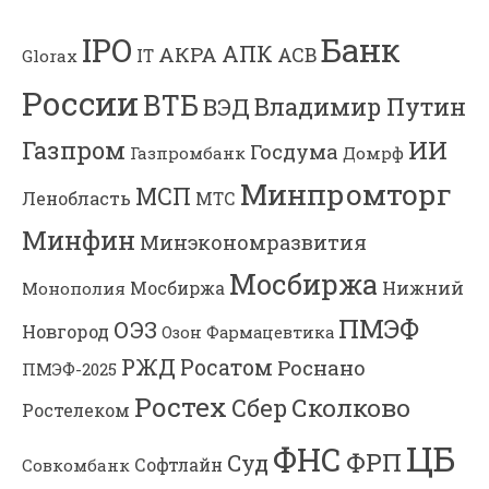
Банк
IPO
АПК
АКРА
АСВ
IT
Glorax
России
ВТБ
Владимир Путин
ВЭД
Газпром
ИИ
Госдума
Газпромбанк
Домрф
Минпромторг
МСП
Ленобласть
МТС
Минфин
Минэкономразвития
Мосбиржа
Мосбиржа
Нижний
Монополия
ПМЭФ
ОЭЗ
Новгород
Озон Фармацевтика
РЖД
Росатом
Роснано
ПМЭФ-2025
Ростех
Сколково
Сбер
Ростелеком
ЦБ
ФНС
ФРП
Суд
Софтлайн
Совкомбанк