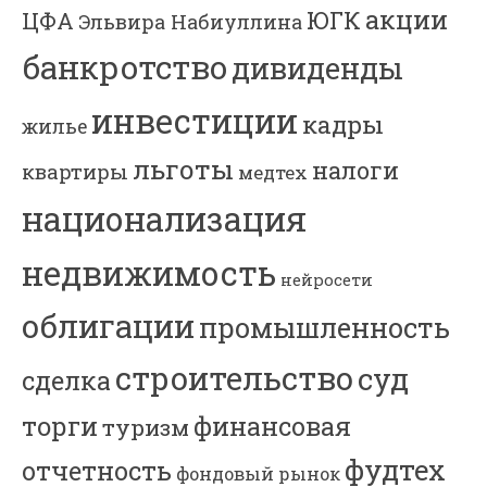
акции
ЮГК
ЦФА
Эльвира Набиуллина
банкротство
дивиденды
инвестиции
кадры
жилье
льготы
налоги
квартиры
медтех
национализация
недвижимость
нейросети
облигации
промышленность
строительство
суд
сделка
торги
финансовая
туризм
фудтех
отчетность
фондовый рынок