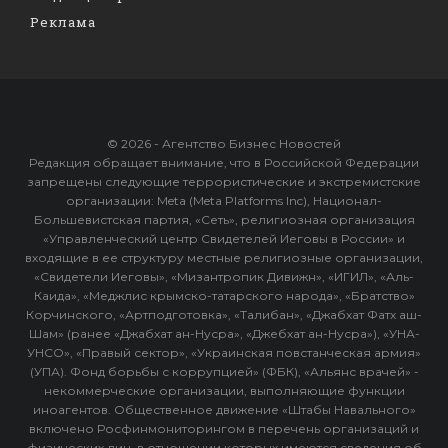
Реклама
© 2026 - Агентство Бизнес Новостей
Редакция обращает внимание, что в Российской Федерации
запрещены следующие террористические и экстремистские
организации: Meta (Meta Platforms Inc), Национал-
Большевистская партия, «Сеть», религиозная организация
«Управленческий центр Свидетелей Иеговы в России» и
входящие в ее структуру местные религиозные организации,
«Свидетели Иеговы», «Мизантропик Дивижн», «ИГИЛ», «Аль-
Каида», «Меджлис крымско-татарского народа», «Братство»
Корчинского, «Артподготовка», «Талибан», «Джабхат Фатх аш-
Шам» (ранее «Джабхат ан-Нусра», «Джебхат ан-Нусра»), «УНА-
УНСО», «Правый сектор», «Украинская повстанческая армия»
(УПА). Фонд борьбы с коррупцией» (ФБК), «Альянс врачей» -
некоммерческие организации, выполняющие функции
иноагентов. Общественное движение «Штабы Навального»
включено Росфинмониторингом в перечень организаций и
физических лиц, в отношении которых имеются сведения об