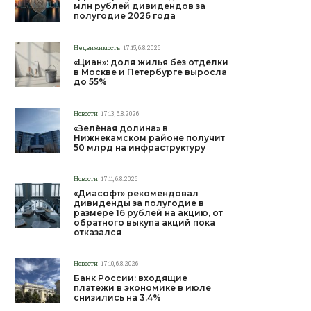
млн рублей дивидендов за
полугодие 2026 года
Недвижимость
17:15, 6.8.2026
«Циан»: доля жилья без отделки
в Москве и Петербурге выросла
до 55%
Новости
17:13, 6.8.2026
«Зелёная долина» в
Нижнекамском районе получит
50 млрд на инфраструктуру
Новости
17:11, 6.8.2026
«Диасофт» рекомендовал
дивиденды за полугодие в
размере 16 рублей на акцию, от
обратного выкупа акций пока
отказался
Новости
17:10, 6.8.2026
Банк России: входящие
платежи в экономике в июле
снизились на 3,4%