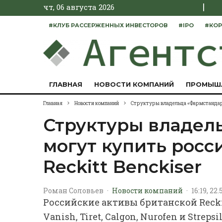
|
чт, 06 августа 2026
#КЛУБ РАССЕРЖЕННЫХ ИНВЕСТОРОВ
#IPO
#КОР
ГЛАВНАЯ
НОВОСТИ КОМПАНИЙ
ПРОМЫШ
Главная
Новости компаний
Структуры владельца «Фармстандарта
Структуры владел
могут купить росс
Reckitt Benckiser
Роман Соловьев
·
Новости компаний
·
16:19, 22.
Российские активы британской Reckit
Vanish, Tiret, Calgon, Nurofen и Stre