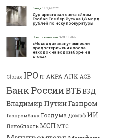
Запад
17:08, 6.8.2026
Суд арестовал счета «Илим
Глобал Тимбер Рус» на 1,8 млрд
рублей по иску прокуратуры
Новости компаний
16:53, 6.8.2026
«Мосводоканалу» вынесли
предостережения после
находок на водозаборе и в
стоках
IPO
АПК
АКРА
АСВ
IT
Glorax
Банк России
ВТБ
ВЭД
Газпром
Владимир Путин
ИИ
Госдума
Газпромбанк
Домрф
МСП
Ленобласть
МТС
Минпромторг