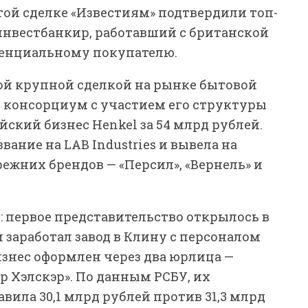
той сделке «Известиям» подтвердили топ-
нвестбанкир, работавший с британской
отенциальному покупателю.
рой крупной сделкой на рынке бытовой
ду консорциум с участием его структуры
йский бизнес Henkel за 54 млрд рублей.
ание на LAB Industries и вывела на
жних брендов — «Персил», «Вернель» и
ет: первое представительство открылось в
-м заработал завод в Клину с персоналом
бизнес оформлен через два юрлица —
р Хэлскэр». По данным РСБУ, их
авила 30,1 млрд рублей против 31,3 млрд