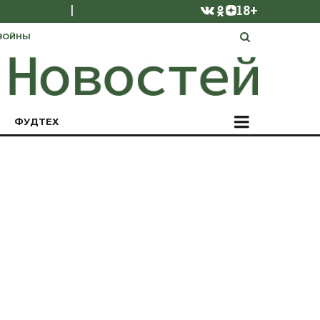
|
18+
ВОЙНЫ
ФУДТЕХ