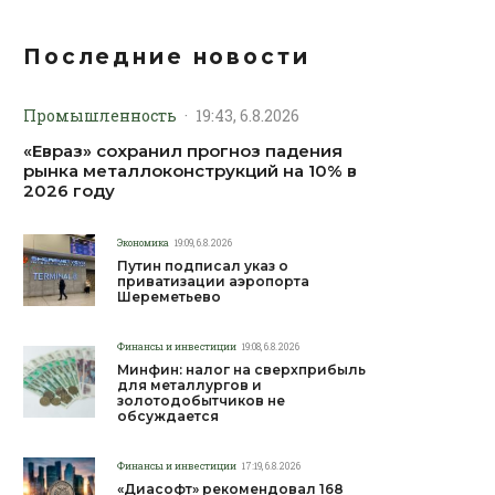
Последние новости
Промышленность
·
19:43, 6.8.2026
«Евраз» сохранил прогноз падения
рынка металлоконструкций на 10% в
2026 году
Экономика
19:09, 6.8.2026
Путин подписал указ о
приватизации аэропорта
Шереметьево
Финансы и инвестиции
19:08, 6.8.2026
Минфин: налог на сверхприбыль
для металлургов и
золотодобытчиков не
обсуждается
Финансы и инвестиции
17:19, 6.8.2026
«Диасофт» рекомендовал 168