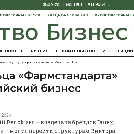
$
80.9293
€
93.1901
¥
11.9684
▼
▼
▲
ПОРАТИВНЫЕ БЛОГИ
#НАЦИОНАЛИЗАЦИЯ
#КОРПОРАТИВНЫЕ 
ЛЕННОСТЬ
РИТЕЙЛ
СТРОИТЕЛЬСТВО
ИНВЕСТИЦИИ
» могут купить российский бизнес Reckitt Benckiser
ьца «Фармстандарта»
ийский бизнес
5.2026
t Benckiser — владельца брендов Durex,
psils — могут перейти структурам Виктора