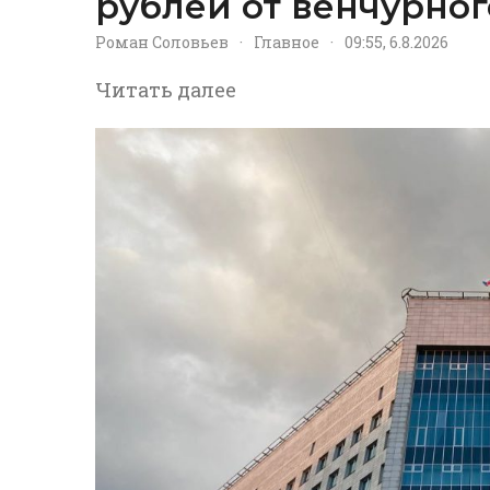
рублей от венчурног
Роман Соловьев
·
Главное
·
09:55, 6.8.2026
Читать далее