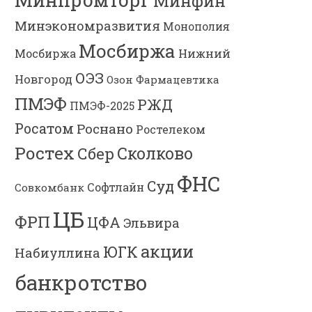
Минфин
Минэкономразвития
Монополия
Мосбиржа
Мосбиржа
Нижний
ОЭЗ
Новгород
Озон Фармацевтика
ПМЭФ
РЖД
ПМЭФ-2025
Росатом
Роснано
Ростелеком
Ростех
Сколково
Сбер
ФНС
Суд
Софтлайн
Совкомбанк
ЦБ
ФРП
ЦФА
Эльвира
акции
ЮГК
Набиуллина
банкротство