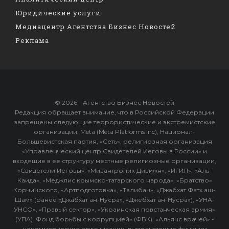
Юридические услуги
Медиацентр Агентства Бизнес Новостей
Реклама
© 2026 - Агентство Бизнес Новостей
Редакция обращает внимание, что в Российской Федерации
запрещены следующие террористические и экстремистские
организации: Meta (Meta Platforms Inc), Национал-
Большевистская партия, «Сеть», религиозная организация
«Управленческий центр Свидетелей Иеговы в России» и
входящие в ее структуру местные религиозные организации,
«Свидетели Иеговы», «Мизантропик Дивижн», «ИГИЛ», «Аль-
Каида», «Меджлис крымско-татарского народа», «Братство»
Корчинского, «Артподготовка», «Талибан», «Джабхат Фатх аш-
Шам» (ранее «Джабхат ан-Нусра», «Джебхат ан-Нусра»), «УНА-
УНСО», «Правый сектор», «Украинская повстанческая армия»
(УПА). Фонд борьбы с коррупцией» (ФБК), «Альянс врачей» -
некоммерческие организации, выполняющие функции