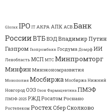
Банк
IPO
АПК
АКРА
АСВ
IT
Glorax
России
ВТБ
Владимир Путин
ВЭД
Газпром
ИИ
Госдума
Газпромбанк
Домрф
Минпромторг
МСП
Ленобласть
МТС
Минфин
Минэкономразвития
Мосбиржа
Мосбиржа
Нижний
Монополия
ПМЭФ
ОЭЗ
Новгород
Озон Фармацевтика
РЖД
Росатом
Роснано
ПМЭФ-2025
Ростех
Сколково
Сбер
Ростелеком