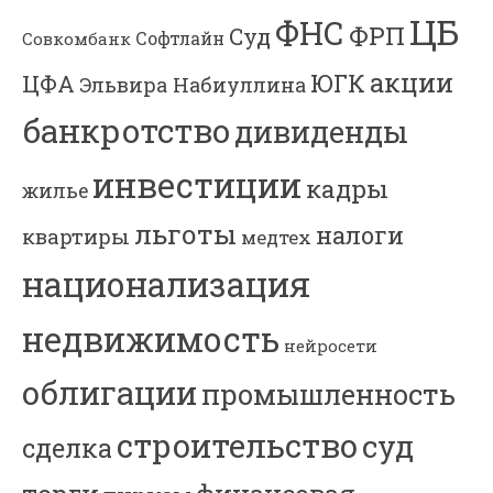
ЦБ
ФНС
ФРП
Суд
Софтлайн
Совкомбанк
акции
ЮГК
ЦФА
Эльвира Набиуллина
банкротство
дивиденды
инвестиции
кадры
жилье
льготы
налоги
квартиры
медтех
национализация
недвижимость
нейросети
облигации
промышленность
строительство
суд
сделка