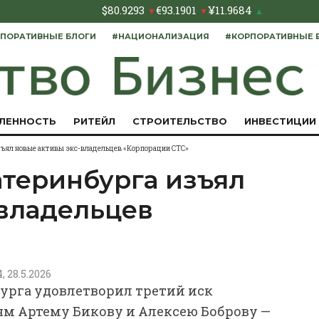
$
80.9293
€
93.1901
¥
11.9684
▼
▼
▲
ПОРАТИВНЫЕ БЛОГИ
#НАЦИОНАЛИЗАЦИЯ
#КОРПОРАТИВНЫЕ 
ЛЕННОСТЬ
РИТЕЙЛ
СТРОИТЕЛЬСТВО
ИНВЕСТИЦИИ
зъял новые активы экс-владельцев «Корпорации СТС»
атеринбурга изъял
-владельцев
»
4, 28.5.2026
урга удовлетворил третий иск
м Артему Бикову и Алексею Боброву —