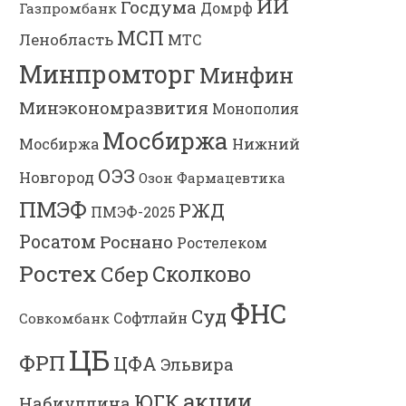
ИИ
Госдума
Газпромбанк
Домрф
МСП
Ленобласть
МТС
Минпромторг
Минфин
Минэкономразвития
Монополия
Мосбиржа
Мосбиржа
Нижний
ОЭЗ
Новгород
Озон Фармацевтика
ПМЭФ
РЖД
ПМЭФ-2025
Росатом
Роснано
Ростелеком
Ростех
Сколково
Сбер
ФНС
Суд
Софтлайн
Совкомбанк
ЦБ
ФРП
ЦФА
Эльвира
акции
ЮГК
Набиуллина