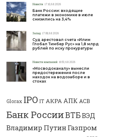
Новости
17:10, 6.8.2026
Банк России: входящие
платежи в экономике в июле
снизились на 3,4%
Запад
17:08, 6.8.2026
Суд арестовал счета «Илим
Глобал Тимбер Рус» на 1,8 млрд
рублей по иску прокуратуры
Новости компаний
16:53, 6.8.2026
«Мосводоканалу» вынесли
предостережения после
находок на водозаборе и в
стоках
IPO
АПК
АКРА
АСВ
IT
Glorax
Банк России
ВТБ
ВЭД
Газпром
Владимир Путин