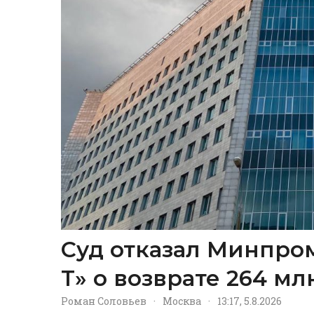
Суд отказал Минпром
Т» о возврате 264 м
Роман Соловьев
·
Москва
·
13:17, 5.8.2026