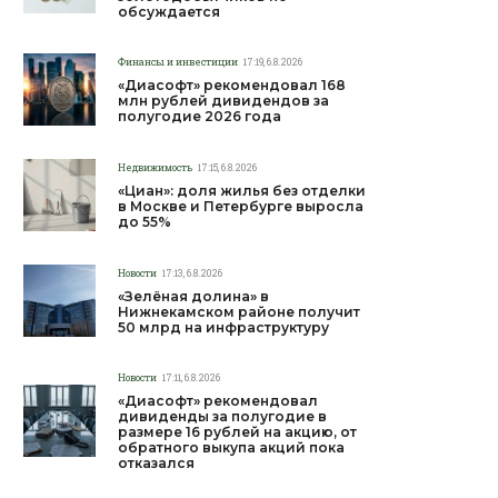
обсуждается
Финансы и инвестиции
17:19, 6.8.2026
«Диасофт» рекомендовал 168
млн рублей дивидендов за
полугодие 2026 года
Недвижимость
17:15, 6.8.2026
«Циан»: доля жилья без отделки
в Москве и Петербурге выросла
до 55%
Новости
17:13, 6.8.2026
«Зелёная долина» в
Нижнекамском районе получит
50 млрд на инфраструктуру
Новости
17:11, 6.8.2026
«Диасофт» рекомендовал
дивиденды за полугодие в
размере 16 рублей на акцию, от
обратного выкупа акций пока
отказался