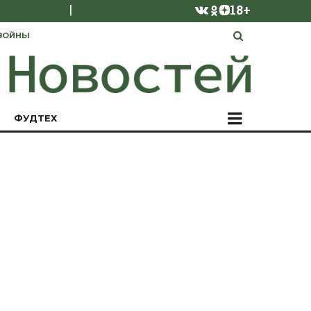
|
18+
ВОЙНЫ
ФУДТЕХ