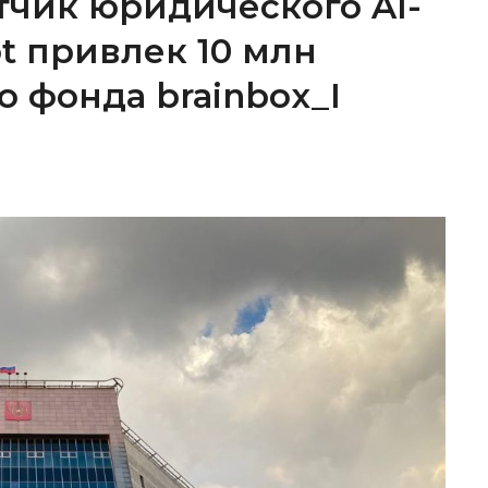
тчик юридического AI-
ot привлек 10 млн
о фонда brainbox_I