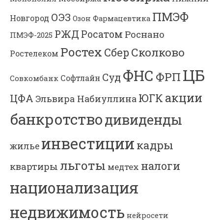
ПМЭФ
ОЭЗ
Новгород
Озон Фармацевтика
РЖД
Росатом
Роснано
ПМЭФ-2025
Ростех
Сколково
Сбер
Ростелеком
ЦБ
ФНС
ФРП
Суд
Софтлайн
Совкомбанк
акции
ЮГК
ЦФА
Эльвира Набиуллина
банкротство
дивиденды
инвестиции
кадры
жилье
льготы
налоги
квартиры
медтех
национализация
недвижимость
нейросети