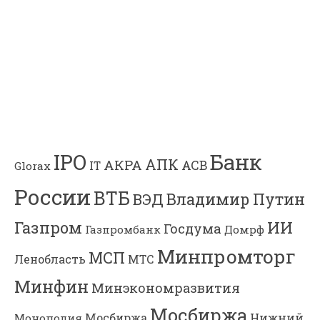
Банк
IPO
АПК
АКРА
АСВ
IT
Glorax
России
ВТБ
Владимир Путин
ВЭД
Газпром
ИИ
Госдума
Газпромбанк
Домрф
Минпромторг
МСП
Ленобласть
МТС
Минфин
Минэкономразвития
Мосбиржа
Мосбиржа
Нижний
Монополия