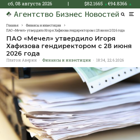
сб, 08 августа 2026
|
$
82.1665
€
94.8366
▲
▲
Главная
Финансы и инвестиции
ПАО «Мечел» утвердило Игоря Хафизова гендиректором с 28 июня 2026 года
ПАО «Мечел» утвердило Игоря
Хафизова гендиректором с 28 июня
2026 года
Платон Аверин
·
Финансы и инвестиции
·
18:34, 22.6.2026