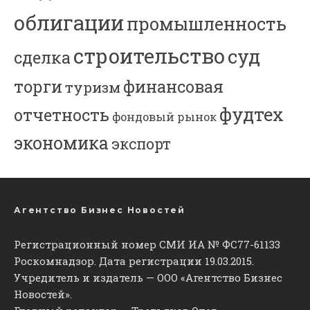
облигации
промышленность
строительство
суд
сделка
торги
финансовая
туризм
фудтех
отчетность
фондовый рынок
экономика
экспорт
Агентство Бизнес Новостей
Регистрационный номер СМИ ИА № ФС77-61133
Роскомнадзор. Дата регистрации 19.03.2015.
Учредитель и издатель — ООО «Агентство Бизнес
Новостей».