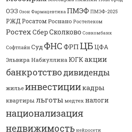
ПМЭФ
ОЭЗ
ПМЭФ-2025
Озон Фармацевтика
РЖД
Росатом
Роснано
Ростелеком
Ростех
Сколково
Сбер
Совкомбанк
ЦБ
ФНС
ФРП
Суд
ЦФА
Софтлайн
акции
ЮГК
Эльвира Набиуллина
банкротство
дивиденды
инвестиции
кадры
жилье
льготы
налоги
квартиры
медтех
национализация
недвижимость
нейросети