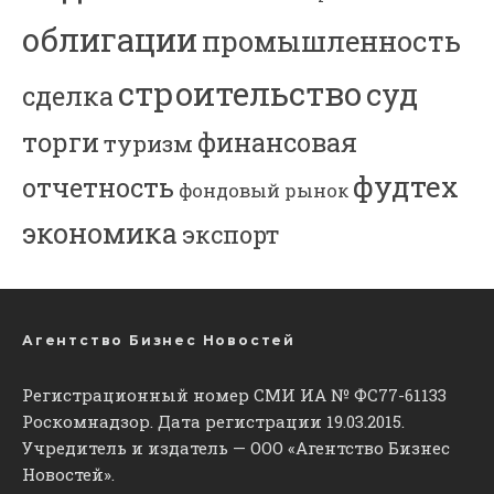
облигации
промышленность
строительство
суд
сделка
торги
финансовая
туризм
фудтех
отчетность
фондовый рынок
экономика
экспорт
Агентство Бизнес Новостей
Регистрационный номер СМИ ИА № ФС77-61133
Роскомнадзор. Дата регистрации 19.03.2015.
Учредитель и издатель — ООО «Агентство Бизнес
Новостей».