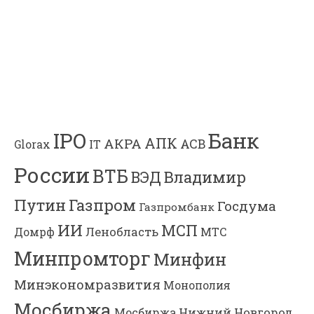
Банк
IPO
АПК
АКРА
АСВ
IT
Glorax
России
ВТБ
Владимир
ВЭД
Газпром
Путин
Госдума
Газпромбанк
ИИ
МСП
Ленобласть
МТС
Домрф
Минпромторг
Минфин
Минэкономразвития
Монополия
Мосбиржа
Мосбиржа
Нижний Новгород