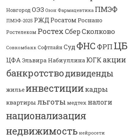
ПМЭФ
ОЭЗ
Новгород
Озон Фармацевтика
РЖД
Росатом
Роснано
ПМЭФ-2025
Ростех
Сколково
Сбер
Ростелеком
ЦБ
ФНС
ФРП
Суд
Софтлайн
Совкомбанк
акции
ЮГК
ЦФА
Эльвира Набиуллина
банкротство
дивиденды
инвестиции
кадры
жилье
льготы
налоги
квартиры
медтех
национализация
недвижимость
нейросети