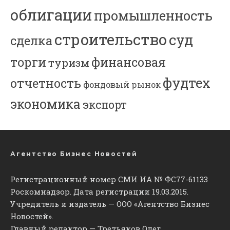
облигации
промышленность
строительство
суд
сделка
торги
финансовая
туризм
фудтех
отчетность
фондовый рынок
экономика
экспорт
Агентство Бизнес Новостей
Регистрационный номер СМИ ИА № ФС77-61133
Роскомнадзор. Дата регистрации 19.03.2015.
Учредитель и издатель — ООО «Агентство Бизнес
Новостей».
Главный редактор — Третьяков Олег