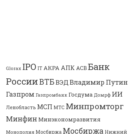
Банк
IPO
АПК
АКРА
АСВ
IT
Glorax
России
ВТБ
Владимир Путин
ВЭД
Газпром
ИИ
Госдума
Газпромбанк
Домрф
Минпромторг
МСП
Ленобласть
МТС
Минфин
Минэкономразвития
Мосбиржа
Мосбиржа
Нижний
Монополия