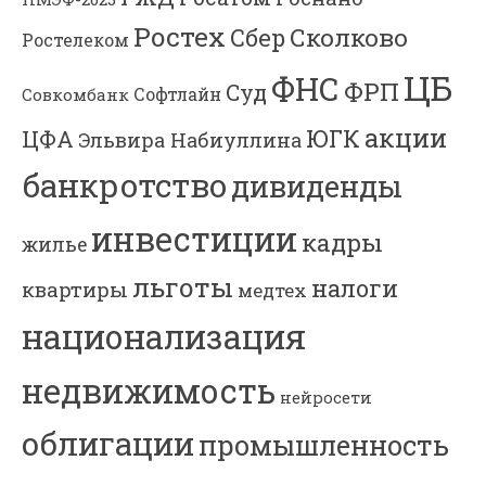
Ростех
Сколково
Сбер
Ростелеком
ЦБ
ФНС
ФРП
Суд
Софтлайн
Совкомбанк
акции
ЮГК
ЦФА
Эльвира Набиуллина
банкротство
дивиденды
инвестиции
кадры
жилье
льготы
налоги
квартиры
медтех
национализация
недвижимость
нейросети
облигации
промышленность