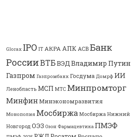
Банк
IPO
АПК
АКРА
АСВ
IT
Glorax
России
ВТБ
Владимир Путин
ВЭД
Газпром
ИИ
Госдума
Газпромбанк
Домрф
Минпромторг
МСП
Ленобласть
МТС
Минфин
Минэкономразвития
Мосбиржа
Мосбиржа
Нижний
Монополия
ПМЭФ
ОЭЗ
Новгород
Озон Фармацевтика
РЖД
Росатом
Роснано
ПМЭФ-2025