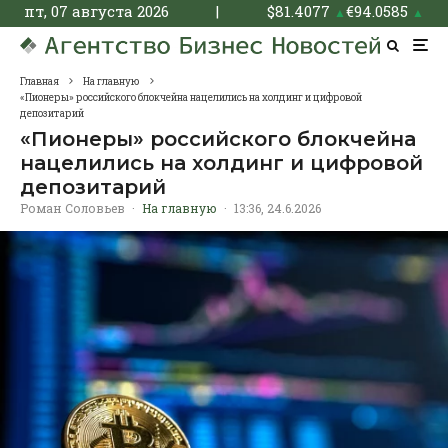
пт, 07 августа 2026
|
$
81.4077
€
94.0585
▲
▲
Главная
На главную
«Пионеры» российского блокчейна нацелились на холдинг и цифровой
депозитарий
«Пионеры» российского блокчейна
нацелились на холдинг и цифровой
депозитарий
Роман Соловьев
·
На главную
·
13:36, 24.6.2026