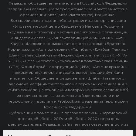
Редакция обращает внимание, что в Российской Федерации
запрещены следующие террористические и экстремистские
организации: Meta (Meta Platforms Inc), Национал-
Большевистская партия, «Сеть», религиозная организация
«Управленческий центр Свидетелей Иеговы в России» и
входящие в ее структуру местные религиозные организации,
«Свидетели Иеговы», «Мизантропик Дивижн», «ИГИЛ», «Аль-
Каида», «Меджлис крымско-татарского народа», «Братство»
Корчинского, «Артподготовка», «Талибан», «Джабхат Фатх аш-
Шам» (ранее «Джабхат ан-Нусра», «Джебхат ан-Нусра»), «УНА-
УНСО», «Правый сектор», «Украинская повстанческая армия»
(УПА). Фонд борьбы с коррупцией» (ФБК), «Альянс врачей» -
некоммерческие организации, выполняющие функции
иноагентов. Общественное движение «Штабы Навального»
включено Росфинмониторингом в перечень организаций и
физических лиц, в отношении которых имеются сведения об
их причастности к экстремистской деятельности или
терроризму. Instagram и Facebook запрещены на территории
Российской Федерации.
Публикации с пометкой «На правах рекламы», «Партнёрский
проект», «Выборы-2019» и «Выборы-2020» оплачены
рекламодателем. Редакция сайта не несет ответственности за
достоверность информации, содержащейся в рекламных
объявлениях.