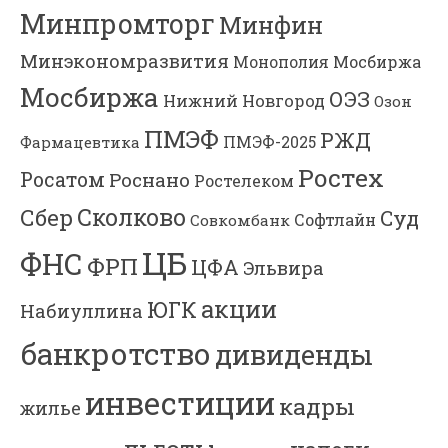
Минпромторг
Минфин
Минэкономразвития
Мосбиржа
Монополия
Мосбиржа
ОЭЗ
Нижний Новгород
Озон
ПМЭФ
РЖД
Фармацевтика
ПМЭФ-2025
Ростех
Росатом
Роснано
Ростелеком
Сколково
Сбер
Суд
Софтлайн
Совкомбанк
ЦБ
ФНС
ФРП
ЦФА
Эльвира
акции
ЮГК
Набиуллина
банкротство
дивиденды
инвестиции
кадры
жилье