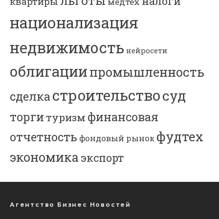
льготы
налоги
квартиры
медтех
национализация
недвижимость
нейросети
облигации
промышленность
строительство
суд
сделка
торги
финансовая
туризм
фудтех
отчетность
фондовый рынок
экономика
экспорт
Агентство Бизнес Новостей