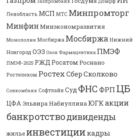
Газпром
ИИ
Госдума
Газпромбанк
Домрф
Минпромторг
МСП
Ленобласть
МТС
Минфин
Минэкономразвития
Мосбиржа
Мосбиржа
Нижний
Монополия
ПМЭФ
ОЭЗ
Новгород
Озон Фармацевтика
РЖД
Росатом
Роснано
ПМЭФ-2025
Ростех
Сколково
Сбер
Ростелеком
ЦБ
ФНС
ФРП
Суд
Софтлайн
Совкомбанк
акции
ЮГК
ЦФА
Эльвира Набиуллина
банкротство
дивиденды
инвестиции
кадры
жилье