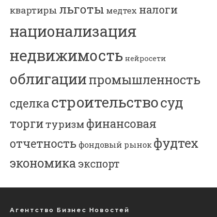
льготы
налоги
квартиры
медтех
национализация
недвижимость
нейросети
облигации
промышленность
строительство
суд
сделка
торги
финансовая
туризм
фудтех
отчетность
фондовый рынок
экономика
экспорт
Агентство Бизнес Новостей