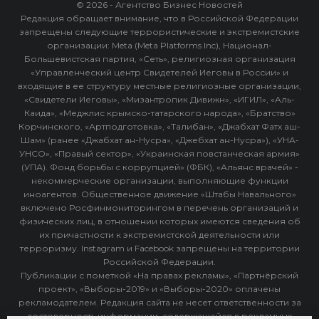
© 2026 - Агентство Бизнес Новостей
Редакция обращает внимание, что в Российской Федерации
запрещены следующие террористические и экстремистские
организации: Meta (Meta Platforms Inc), Национал-
Большевистская партия, «Сеть», религиозная организация
«Управленческий центр Свидетелей Иеговы в России» и
входящие в ее структуру местные религиозные организации,
«Свидетели Иеговы», «Мизантропик Дивижн», «ИГИЛ», «Аль-
Каида», «Меджлис крымско-татарского народа», «Братство»
Корчинского, «Артподготовка», «Талибан», «Джабхат Фатх аш-
Шам» (ранее «Джабхат ан-Нусра», «Джебхат ан-Нусра»), «УНА-
УНСО», «Правый сектор», «Украинская повстанческая армия»
(УПА). Фонд борьбы с коррупцией» (ФБК), «Альянс врачей» -
некоммерческие организации, выполняющие функции
иноагентов. Общественное движение «Штабы Навального»
включено Росфинмониторингом в перечень организаций и
физических лиц, в отношении которых имеются сведения об
их причастности к экстремистской деятельности или
терроризму. Instagram и Facebook запрещены на территории
Российской Федерации.
Публикации с пометкой «На правах рекламы», «Партнёрский
проект», «Выборы-2019» и «Выборы-2020» оплачены
рекламодателем. Редакция сайта не несет ответственности за
достоверность информации, содержащейся в рекламных