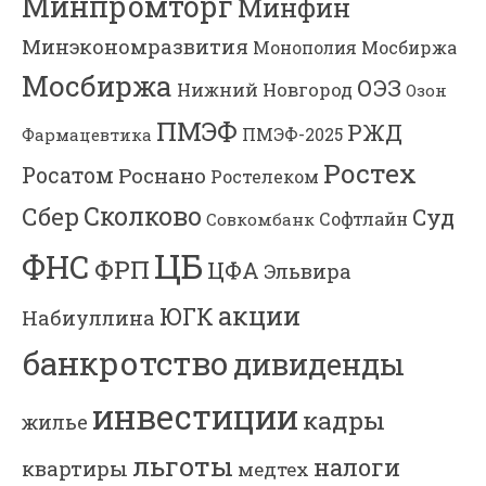
Минпромторг
Минфин
Минэкономразвития
Мосбиржа
Монополия
Мосбиржа
ОЭЗ
Нижний Новгород
Озон
ПМЭФ
РЖД
Фармацевтика
ПМЭФ-2025
Ростех
Росатом
Роснано
Ростелеком
Сколково
Сбер
Суд
Софтлайн
Совкомбанк
ЦБ
ФНС
ФРП
ЦФА
Эльвира
акции
ЮГК
Набиуллина
банкротство
дивиденды
инвестиции
кадры
жилье
льготы
налоги
квартиры
медтех