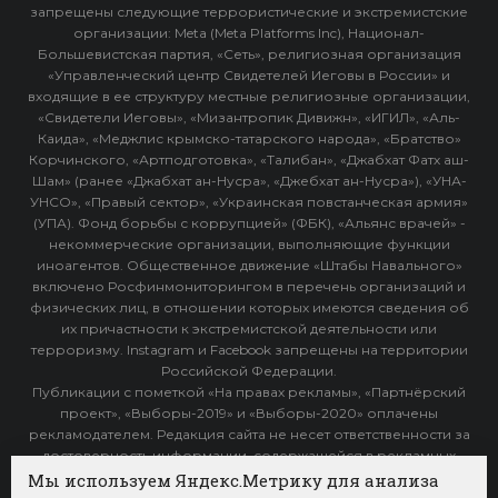
запрещены следующие террористические и экстремистские
организации: Meta (Meta Platforms Inc), Национал-
Большевистская партия, «Сеть», религиозная организация
«Управленческий центр Свидетелей Иеговы в России» и
входящие в ее структуру местные религиозные организации,
«Свидетели Иеговы», «Мизантропик Дивижн», «ИГИЛ», «Аль-
Каида», «Меджлис крымско-татарского народа», «Братство»
Корчинского, «Артподготовка», «Талибан», «Джабхат Фатх аш-
Шам» (ранее «Джабхат ан-Нусра», «Джебхат ан-Нусра»), «УНА-
УНСО», «Правый сектор», «Украинская повстанческая армия»
(УПА). Фонд борьбы с коррупцией» (ФБК), «Альянс врачей» -
некоммерческие организации, выполняющие функции
иноагентов. Общественное движение «Штабы Навального»
включено Росфинмониторингом в перечень организаций и
физических лиц, в отношении которых имеются сведения об
их причастности к экстремистской деятельности или
терроризму. Instagram и Facebook запрещены на территории
Российской Федерации.
Публикации с пометкой «На правах рекламы», «Партнёрский
проект», «Выборы-2019» и «Выборы-2020» оплачены
рекламодателем. Редакция сайта не несет ответственности за
достоверность информации, содержащейся в рекламных
объявлениях.
Мы используем Яндекс.Метрику для анализа