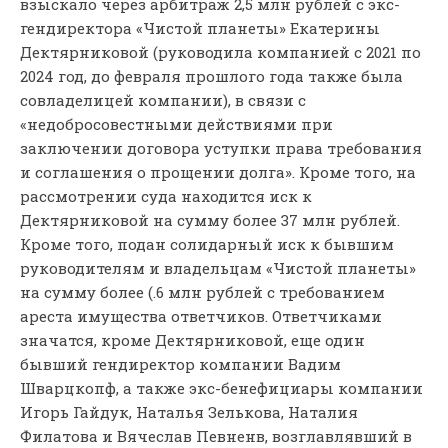
взыскало через арбитраж 2,5 млн рублей с экс-
гендиректора «Чистой планеты» Екатерины
Дектярниковой (руководила компанией с 2021 по
2024 год, до февраля прошлого года также была
совладелицей компании), в связи с
«недобросовестными действиями при
заключении договора уступки права требования
и соглашения о прощении долга». Кроме того, на
рассмотрении суда находится иск к
Дектярниковой на сумму более 37 млн рублей.
Кроме того, подан солидарный иск к бывшим
руководителям и владельцам «Чистой планеты»
на сумму более (.6 млн рублей с требованием
ареста имущества ответчиков. Ответчиками
значатся, кроме Дектярниковой, еще один
бывший гендиректор компании Вадим
Шварцкопф, а также экс-бенефициары компании
Игорь Гайдук, Наталья Зелькова, Наталия
Филатова и Вячеслав Певненв, возглавлявший в