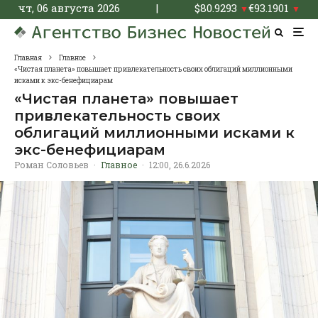
чт, 06 августа 2026
|
$
80.9293
€
93.1901
▼
▼
Главная
Главное
«Чистая планета» повышает привлекательность своих облигаций миллионными
исками к экс-бенефициарам
«Чистая планета» повышает
привлекательность своих
облигаций миллионными исками к
экс-бенефициарам
Роман Соловьев
·
Главное
·
12:00, 26.6.2026