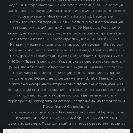
Редакция обращает внимание, что в Российской Федерации
запрещены следующие террористические и экстремистские
организации: Meta (Meta Platforms Inc), Национал-
Большевистская партия, «Сеть», религиозная организация
«Управленческий центр Свидетелей Иеговы в России» и
входящие в ее структуру местные религиозные организации,
«Свидетели Иеговы», «Мизантропик Дивижн», «ИГИЛ», «Аль-
Каида», «Меджлис крымско-татарского народа», «Братство»
Корчинского, «Артподготовка», «Талибан», «Джабхат Фатх аш-
Шам» (ранее «Джабхат ан-Нусра», «Джебхат ан-Нусра»), «УНА-
УНСО», «Правый сектор», «Украинская повстанческая армия»
(УПА). Фонд борьбы с коррупцией» (ФБК), «Альянс врачей» -
некоммерческие организации, выполняющие функции
иноагентов. Общественное движение «Штабы Навального»
включено Росфинмониторингом в перечень организаций и
физических лиц, в отношении которых имеются сведения об
их причастности к экстремистской деятельности или
терроризму. Instagram и Facebook запрещены на территории
Российской Федерации.
Публикации с пометкой «На правах рекламы», «Партнёрский
проект», «Выборы-2019» и «Выборы-2020» оплачены
рекламодателем. Редакция сайта не несет ответственности за
достоверность информации, содержащейся в рекламных