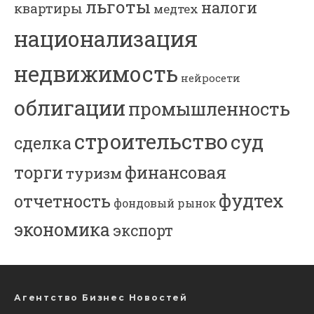
льготы
налоги
квартиры
медтех
национализация
недвижимость
нейросети
облигации
промышленность
строительство
суд
сделка
торги
финансовая
туризм
фудтех
отчетность
фондовый рынок
экономика
экспорт
Агентство Бизнес Новостей