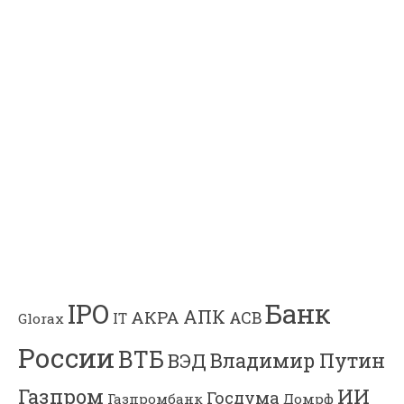
Банк
IPO
АПК
АКРА
АСВ
IT
Glorax
России
ВТБ
Владимир Путин
ВЭД
Газпром
ИИ
Госдума
Газпромбанк
Домрф