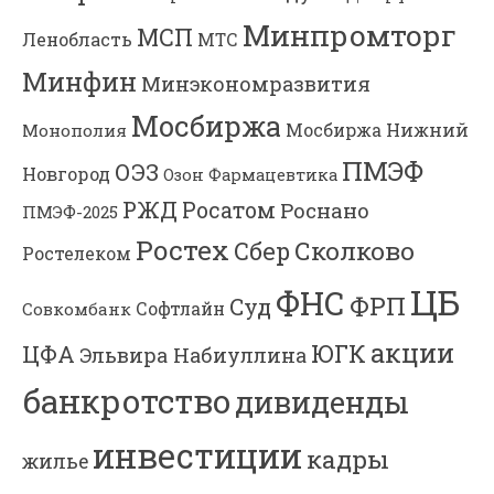
Минпромторг
МСП
Ленобласть
МТС
Минфин
Минэкономразвития
Мосбиржа
Мосбиржа
Нижний
Монополия
ПМЭФ
ОЭЗ
Новгород
Озон Фармацевтика
РЖД
Росатом
Роснано
ПМЭФ-2025
Ростех
Сколково
Сбер
Ростелеком
ЦБ
ФНС
ФРП
Суд
Софтлайн
Совкомбанк
акции
ЮГК
ЦФА
Эльвира Набиуллина
банкротство
дивиденды
инвестиции
кадры
жилье