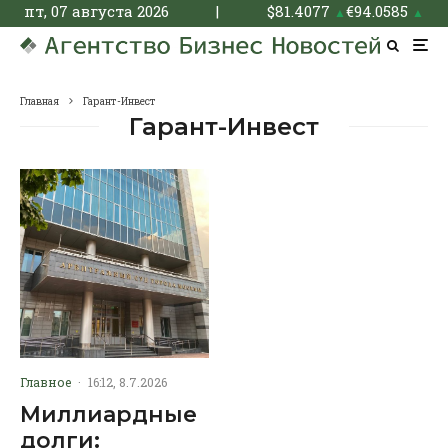
пт, 07 августа 2026
|
$
81.4077
€
94.0585
▲
▲
Главная
Гарант-Инвест
Гарант-Инвест
Главное
·
16:12, 8.7.2026
Миллиардные
долги: