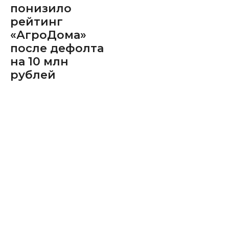
понизило
рейтинг
«АгроДома»
после дефолта
на 10 млн
рублей