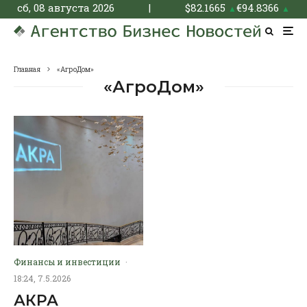
сб, 08 августа 2026
|
$
82.1665
€
94.8366
▲
▲
Главная
«АгроДом»
«АгроДом»
Финансы и инвестиции
·
18:24, 7.5.2026
АКРА