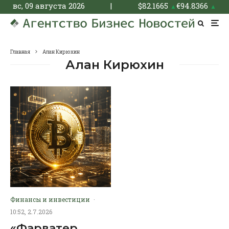
вс, 09 августа 2026
|
$
82.1665
€
94.8366
▲
▲
Главная
Алан Кирюхин
Алан Кирюхин
Финансы и инвестиции
·
10:52, 2.7.2026
«Фарватер