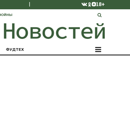
|
18+
ВОЙНЫ
ФУДТЕХ