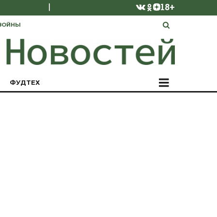
|
18+
ВОЙНЫ
ФУДТЕХ