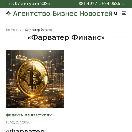
пт, 07 августа 2026
|
$
81.4077
€
94.0585
▲
▲
Главная
«Фарватер Финанс»
«Фарватер Финанс»
Финансы и инвестиции
·
10:52, 2.7.2026
«Фарватер