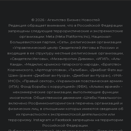
© 2026 - Агентство Бизнес Новостей
Редакция обращает внимание, что в Российской Федерации
запрещены следующие террористические и экстремистские
организации: Meta (Meta Platforms Inc), Национал-
Большевистская партия, «Сеть», религиозная организация
«Управленческий центр Свидетелей Иеговы в России» и
входящие в ее структуру местные религиозные организации,
«Свидетели Иеговы», «Мизантропик Дивижн», «ИГИЛ», «Аль-
Каида», «Меджлис крымско-татарского народа», «Братство»
Корчинского, «Артподготовка», «Талибан», «Джабхат Фатх аш-
Шам» (ранее «Джабхат ан-Нусра», «Джебхат ан-Нусра»), «УНА-
УНСО», «Правый сектор», «Украинская повстанческая армия»
(УПА). Фонд борьбы с коррупцией» (ФБК), «Альянс врачей» -
некоммерческие организации, выполняющие функции
иноагентов. Общественное движение «Штабы Навального»
включено Росфинмониторингом в перечень организаций и
физических лиц, в отношении которых имеются сведения об
их причастности к экстремистской деятельности или
терроризму. Instagram и Facebook запрещены на территории
Российской Федерации.
Публикации с пометкой «На правах рекламы», «Партнёрский