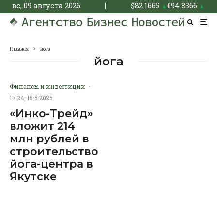
вс, 09 августа 2026
|
$
82.1665
€
94.8366
▲
▲
Главная
йога
йога
Финансы и инвестиции
·
17:24, 15.5.2026
«Инко-Трейд»
вложит 214
млн рублей в
строительство
йога-центра в
Якутске