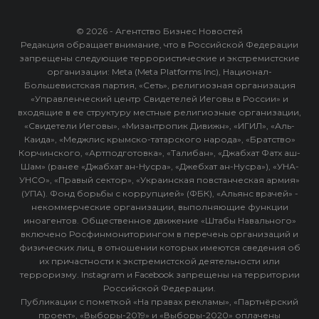
© 2026 - Агентство Бизнес Новостей
Редакция обращает внимание, что в Российской Федерации
запрещены следующие террористические и экстремистские
организации: Meta (Meta Platforms Inc), Национал-
Большевистская партия, «Сеть», религиозная организация
«Управленческий центр Свидетелей Иеговы в России» и
входящие в ее структуру местные религиозные организации,
«Свидетели Иеговы», «Мизантропик Дивижн», «ИГИЛ», «Аль-
Каида», «Меджлис крымско-татарского народа», «Братство»
Корчинского, «Артподготовка», «Талибан», «Джабхат Фатх аш-
Шам» (ранее «Джабхат ан-Нусра», «Джебхат ан-Нусра»), «УНА-
УНСО», «Правый сектор», «Украинская повстанческая армия»
(УПА). Фонд борьбы с коррупцией» (ФБК), «Альянс врачей» -
некоммерческие организации, выполняющие функции
иноагентов. Общественное движение «Штабы Навального»
включено Росфинмониторингом в перечень организаций и
физических лиц, в отношении которых имеются сведения об
их причастности к экстремистской деятельности или
терроризму. Instagram и Facebook запрещены на территории
Российской Федерации.
Публикации с пометкой «На правах рекламы», «Партнёрский
проект», «Выборы-2019» и «Выборы-2020» оплачены