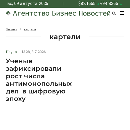
вс, 09 августа 2026
|
$
82.1665
€
94.8366
▲
▲
Главная
картели
картели
Наука
·
13:28, 8.7.2026
Ученые
зафиксировали
рост числа
антимонопольных
дел в цифровую
эпоху