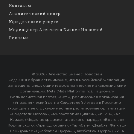
Контакты
Аналитический центр
Юридические услуги
Медиацентр Агентства Бизнес Новостей
Реклама
© 2026 - Агентство Бизнес Новостей
Редакция обращает внимание, что в Российской Федерации
запрещены следующие террористические и экстремистские
организации: Meta (Meta Platforms Inc), Национал-
Большевистская партия, «Сеть», религиозная организация
«Управленческий центр Свидетелей Иеговы в России» и
входящие в ее структуру местные религиозные организации,
«Свидетели Иеговы», «Мизантропик Дивижн», «ИГИЛ», «Аль-
Каида», «Меджлис крымско-татарского народа», «Братство»
Корчинского, «Артподготовка», «Талибан», «Джабхат Фатх аш-
Шам» (ранее «Джабхат ан-Нусра», «Джебхат ан-Нусра»), «УНА-