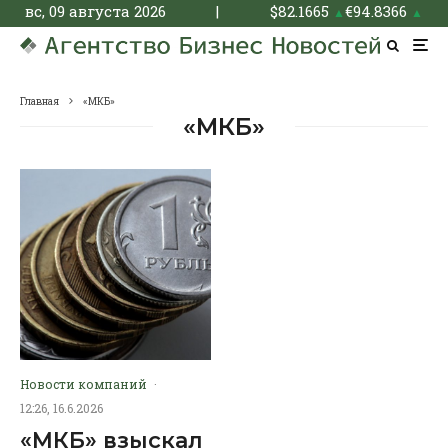
вс, 09 августа 2026
|
$
82.1665
€
94.8366
▲
▲
Главная
«МКБ»
«МКБ»
Новости компаний
·
12:26, 16.6.2026
«МКБ» взыскал