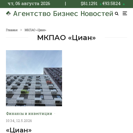
чт, 06 августа 2026
|
$
81.1291
€
93.5824
▲
▲
Главная
МКПАО «Циан»
МКПАО «Циан»
Финансы и инвестиции
·
10:34, 12.5.2026
«Циан»