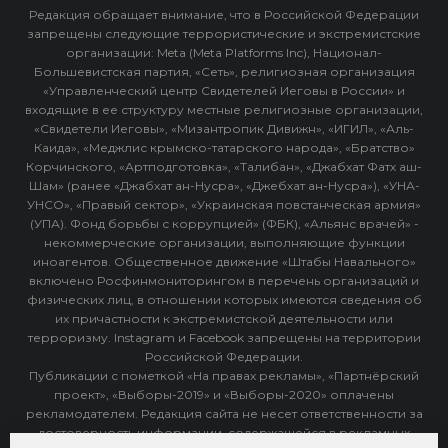
Редакция обращает внимание, что в Российской Федерации
запрещены следующие террористические и экстремистские
организации: Meta (Meta Platforms Inc), Национал-
Большевистская партия, «Сеть», религиозная организация
«Управленческий центр Свидетелей Иеговы в России» и
входящие в ее структуру местные религиозные организации,
«Свидетели Иеговы», «Мизантропик Дивижн», «ИГИЛ», «Аль-
Каида», «Меджлис крымско-татарского народа», «Братство»
Корчинского, «Артподготовка», «Талибан», «Джабхат Фатх аш-
Шам» (ранее «Джабхат ан-Нусра», «Джебхат ан-Нусра»), «УНА-
УНСО», «Правый сектор», «Украинская повстанческая армия»
(УПА). Фонд борьбы с коррупцией» (ФБК), «Альянс врачей» -
некоммерческие организации, выполняющие функции
иноагентов. Общественное движение «Штабы Навального»
включено Росфинмониторингом в перечень организаций и
физических лиц, в отношении которых имеются сведения об
их причастности к экстремистской деятельности или
терроризму. Instagram и Facebook запрещены на территории
Российской Федерации.
Публикации с пометкой «На правах рекламы», «Партнёрский
проект», «Выборы-2019» и «Выборы-2020» оплачены
рекламодателем. Редакция сайта не несет ответственности за
достоверность информации, содержащейся в рекламных