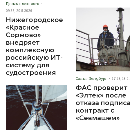
Промышленность
·
09:33, 20.5.2026
Нижегородское
«Красное
Сормово»
внедряет
комплексную
российскую ИТ-
систему для
судостроения
Санкт-Петербург
·
17:58, 18.5
ФАС проверит
«Элтек» после
отказа подпис
контракт с
«Севмашем»