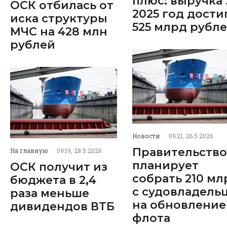
плюс: выручка 
ОСК отбилась от
2025 год дости
иска структуры
525 млрд рубл
МЧС на 428 млн
рублей
Новости
·
09:21, 26.5.2026
Правительство
На главную
·
09:19, 28.5.2026
планирует
ОСК получит из
собрать 210 мл
бюджета в 2,4
с судовладель
раза меньше
на обновление
дивидендов ВТБ
флота