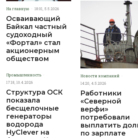
На главную
·
18:01, 5.5.2026
Осваивающий
Байкал частный
судоходный
«Фортал» стал
акционерным
обществом
Промышленность
·
Новости компаний
·
17:18, 10.4.2026
14:20, 4.5.2026
Структура ОСК
Работники
показала
«Северной
бесщелочные
верфи»
генераторы
потребовали
водорода
выплатить дол
HyClever на
по зарплате