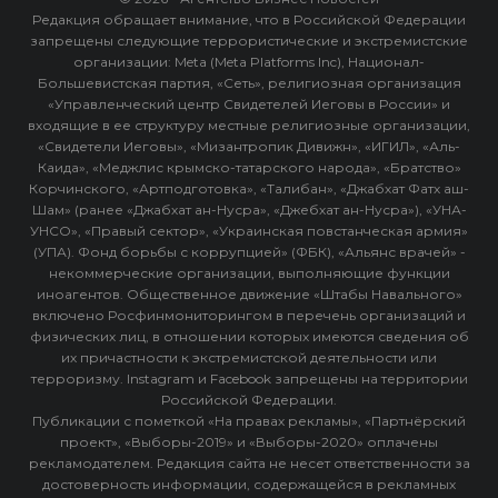
Редакция обращает внимание, что в Российской Федерации
запрещены следующие террористические и экстремистские
организации: Meta (Meta Platforms Inc), Национал-
Большевистская партия, «Сеть», религиозная организация
«Управленческий центр Свидетелей Иеговы в России» и
входящие в ее структуру местные религиозные организации,
«Свидетели Иеговы», «Мизантропик Дивижн», «ИГИЛ», «Аль-
Каида», «Меджлис крымско-татарского народа», «Братство»
Корчинского, «Артподготовка», «Талибан», «Джабхат Фатх аш-
Шам» (ранее «Джабхат ан-Нусра», «Джебхат ан-Нусра»), «УНА-
УНСО», «Правый сектор», «Украинская повстанческая армия»
(УПА). Фонд борьбы с коррупцией» (ФБК), «Альянс врачей» -
некоммерческие организации, выполняющие функции
иноагентов. Общественное движение «Штабы Навального»
включено Росфинмониторингом в перечень организаций и
физических лиц, в отношении которых имеются сведения об
их причастности к экстремистской деятельности или
терроризму. Instagram и Facebook запрещены на территории
Российской Федерации.
Публикации с пометкой «На правах рекламы», «Партнёрский
проект», «Выборы-2019» и «Выборы-2020» оплачены
рекламодателем. Редакция сайта не несет ответственности за
достоверность информации, содержащейся в рекламных