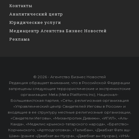
Контакты
Аналитический центр
Юридические услуги
Медиацентр Агентства Бизнес Новостей
Реклама
© 2026 - Агентство Бизнес Новостей
Редакция обращает внимание, что в Российской Федерации
запрещены следующие террористические и экстремистские
организации: Meta (Meta Platforms Inc), Национал-
Большевистская партия, «Сеть», религиозная организация
«Управленческий центр Свидетелей Иеговы в России» и
входящие в ее структуру местные религиозные организации,
«Свидетели Иеговы», «Мизантропик Дивижн», «ИГИЛ», «Аль-
Каида», «Меджлис крымско-татарского народа», «Братство»
Корчинского, «Артподготовка», «Талибан», «Джабхат Фатх аш-
Шам» (ранее «Джабхат ан-Нусра», «Джебхат ан-Нусра»), «УНА-