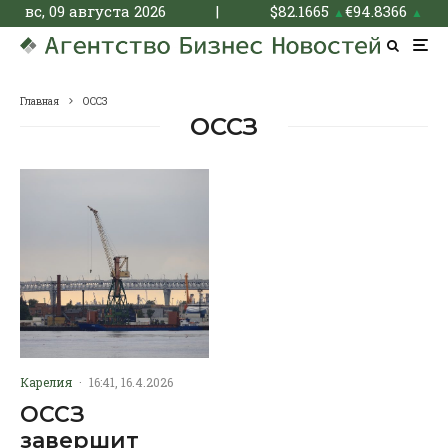
вс, 09 августа 2026
|
$
82.1665
€
94.8366
▲
▲
Главная
ОССЗ
ОССЗ
Карелия
·
16:41, 16.4.2026
ОССЗ
завершит