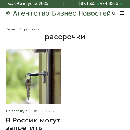
вс, 09 августа 2026
|
$
82.1665
€
94.8366
▲
▲
Главная
рассрочки
рассрочки
На главную
·
10:53, 8.7.2026
В России могут
запретить