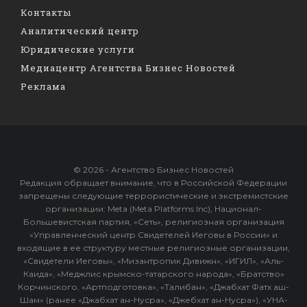
Контакты
Аналитический центр
Юридические услуги
Медиацентр Агентства Бизнес Новостей
Реклама
© 2026 - Агентство Бизнес Новостей
Редакция обращает внимание, что в Российской Федерации
запрещены следующие террористические и экстремистские
организации: Meta (Meta Platforms Inc), Национал-
Большевистская партия, «Сеть», религиозная организация
«Управленческий центр Свидетелей Иеговы в России» и
входящие в ее структуру местные религиозные организации,
«Свидетели Иеговы», «Мизантропик Дивижн», «ИГИЛ», «Аль-
Каида», «Меджлис крымско-татарского народа», «Братство»
Корчинского, «Артподготовка», «Талибан», «Джабхат Фатх аш-
Шам» (ранее «Джабхат ан-Нусра», «Джебхат ан-Нусра»), «УНА-