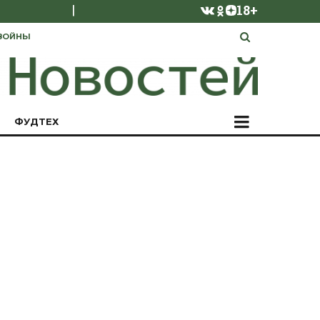
|
18+
ВОЙНЫ
ФУДТЕХ