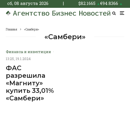
сб, 08 августа 2026
|
$
82.1665
€
94.8366
▲
▲
Главная
«Самбери»
«Самбери»
Финансы и инвестиции
·
13:25, 19.1.2024
ФАС
разрешила
«Магниту»
купить 33,01%
«Самбери»