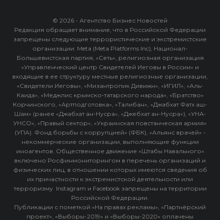
© 2026 - Агентство Бизнес Новостей
Редакция обращает внимание, что в Российской Федерации
запрещены следующие террористические и экстремистские
организации: Meta (Meta Platforms Inc), Национал-
Большевистская партия, «Сеть», религиозная организация
«Управленческий центр Свидетелей Иеговы в России» и
входящие в ее структуру местные религиозные организации,
«Свидетели Иеговы», «Мизантропик Дивижн», «ИГИЛ», «Аль-
Каида», «Меджлис крымско-татарского народа», «Братство»
Корчинского, «Артподготовка», «Талибан», «Джабхат Фатх аш-
Шам» (ранее «Джабхат ан-Нусра», «Джебхат ан-Нусра»), «УНА-
УНСО», «Правый сектор», «Украинская повстанческая армия»
(УПА). Фонд борьбы с коррупцией» (ФБК), «Альянс врачей» -
некоммерческие организации, выполняющие функции
иноагентов. Общественное движение «Штабы Навального»
включено Росфинмониторингом в перечень организаций и
физических лиц, в отношении которых имеются сведения об
их причастности к экстремистской деятельности или
терроризму. Instagram и Facebook запрещены на территории
Российской Федерации.
Публикации с пометкой «На правах рекламы», «Партнёрский
проект», «Выборы-2019» и «Выборы-2020» оплачены