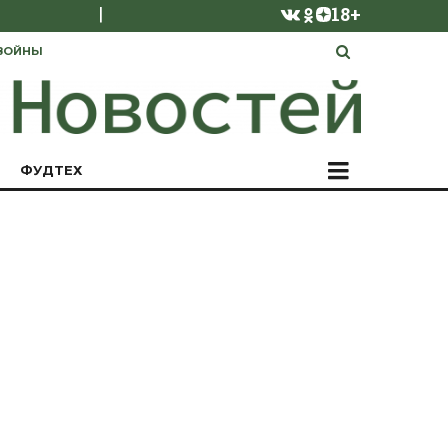
|
18+
ВОЙНЫ
ФУДТЕХ