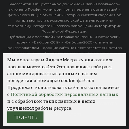
иноагентов. Общественное движение «Штабы Навального»
включено Росфинмониторингом в перечень организаций и
физических лиц, в отношении которых имеются сведения об
их причастности к экстремистской деятельности или
терроризму. Instagram и Facebook запрещены на территории
Российской Федерации.
Публикации с пометкой «На правах рекламы», «Партнёрский
проект», «Выборы-2019» и «Выборы-2020» оплачены
рекламодателем. Редакция сайта не несет ответственности за
достоверность информации, содержащейся в рекламных
объявлениях.
Мы используем Яндекс.Метрику для анализа
посещаемости сайта. Это позволяет собирать
Архив
анонимизированные данные о вашем
поведении с помощью cookie-файлов.
Категории
Продолжая использовать сайт, вы соглашаетесь
ФОТОБАНК АГЕНТСТВА БИЗНЕС НОВОСТЕЙ
с
Политикой обработки персональных данных
и с обработкой таких данных в целях
РЕГИОНЫ
ПОЛИТИКА
ОБЩЕСТВО
КУЛЬТУРА
улучшения работы ресурса.
НАУКА
СПОРТ
ПРИНЯТЬ