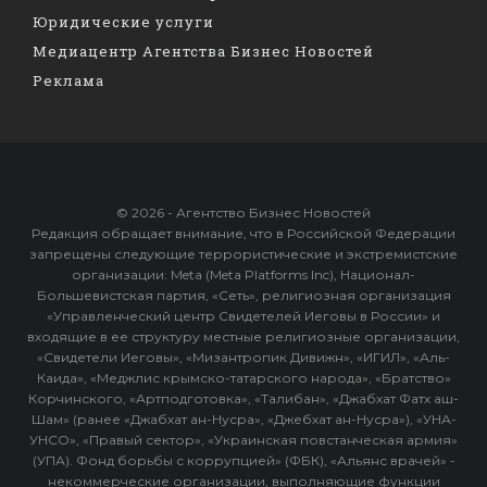
Юридические услуги
Медиацентр Агентства Бизнес Новостей
Реклама
© 2026 - Агентство Бизнес Новостей
Редакция обращает внимание, что в Российской Федерации
запрещены следующие террористические и экстремистские
организации: Meta (Meta Platforms Inc), Национал-
Большевистская партия, «Сеть», религиозная организация
«Управленческий центр Свидетелей Иеговы в России» и
входящие в ее структуру местные религиозные организации,
«Свидетели Иеговы», «Мизантропик Дивижн», «ИГИЛ», «Аль-
Каида», «Меджлис крымско-татарского народа», «Братство»
Корчинского, «Артподготовка», «Талибан», «Джабхат Фатх аш-
Шам» (ранее «Джабхат ан-Нусра», «Джебхат ан-Нусра»), «УНА-
УНСО», «Правый сектор», «Украинская повстанческая армия»
(УПА). Фонд борьбы с коррупцией» (ФБК), «Альянс врачей» -
некоммерческие организации, выполняющие функции