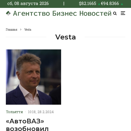
сб, 08 августа 2026
|
$
82.1665
€
94.8366
▲
▲
Главная
Vesta
Vesta
Тольятти
·
10:18, 28.2.2024
«АвтоВАЗ»
возобновил