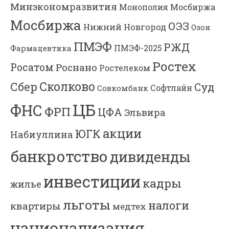
Минэкономразвития
Мосбиржа
Монополия
Мосбиржа
ОЭЗ
Нижний Новгород
Озон
ПМЭФ
РЖД
Фармацевтика
ПМЭФ-2025
Ростех
Росатом
Роснано
Ростелеком
Сколково
Сбер
Суд
Софтлайн
Совкомбанк
ЦБ
ФНС
ФРП
ЦФА
Эльвира
акции
ЮГК
Набиуллина
банкротство
дивиденды
инвестиции
кадры
жилье
льготы
налоги
квартиры
медтех
национализация