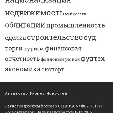
недвижимость
нейросети
облигации
промышленность
строительство
суд
сделка
торги
финансовая
туризм
фудтех
отчетность
фондовый рынок
экономика
экспорт
Агентство Бизнес Новостей
Регистрационный номер СМИ ИА № ФС77-61133
Роскомнадзор. Дата регистрации 19.03.2015.