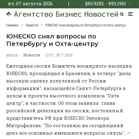
пт, 07 августа 2026
|
$
80.9293
€
93.1901
▼
▼
Главная
Новости
ЮНЕСКО снял вопросы по Петербургу и Охта-центру
ЮНЕСКО снял вопросы по
Петербургу и Охта-центру
admin
·
Новости
·
11:07, 30.7.2010
Ежегодная сессия Комитета всемирного наследия
ЮНЕСКО, проходящая в Бразилии, в четверг "дала
высокую оценку полученной от России
информации", касающейся Санкт-Петербурга в
целом и проекта высотного комплекса "Охта
центр", в частности. Об этом заявила глава
российской делегации на сессии, постоянный
представитель РФ при ЮНЕСКО Элеонора
Митрофанова. "По состоянию на сегодняшний
день все основные имевшиеся вопросы сняты", —