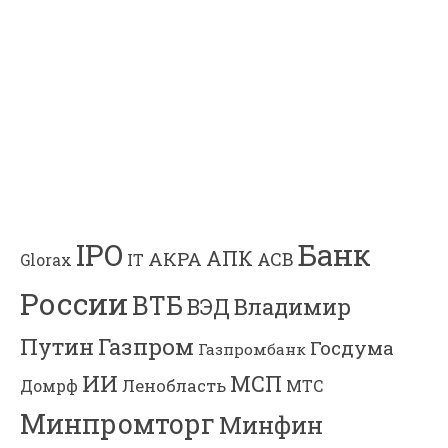
Банк
IPO
АПК
АКРА
АСВ
IT
Glorax
России
ВТБ
Владимир
ВЭД
Газпром
Путин
Госдума
Газпромбанк
ИИ
МСП
Ленобласть
МТС
Домрф
Минпромторг
Минфин