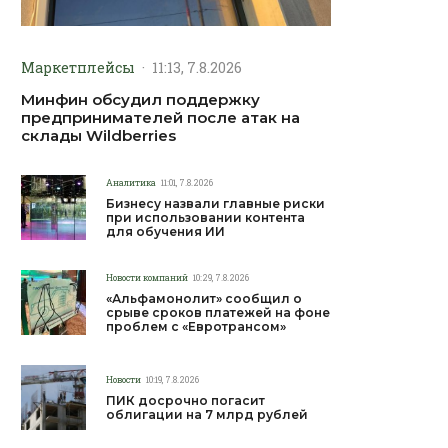
Маркетплейсы
·
11:13, 7.8.2026
Минфин обсудил поддержку
предпринимателей после атак на
склады Wildberries
Аналитика
11:01, 7.8.2026
Бизнесу назвали главные риски
при использовании контента
для обучения ИИ
Новости компаний
10:29, 7.8.2026
«Альфамонолит» сообщил о
срыве сроков платежей на фоне
проблем с «Евротрансом»
Новости
10:19, 7.8.2026
ПИК досрочно погасит
облигации на 7 млрд рублей