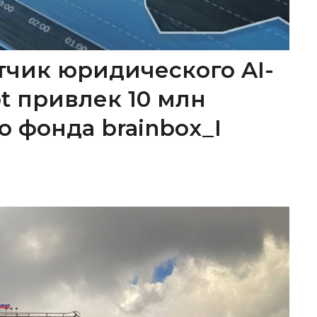
тчик юридического AI-
ot привлек 10 млн
о фонда brainbox_I