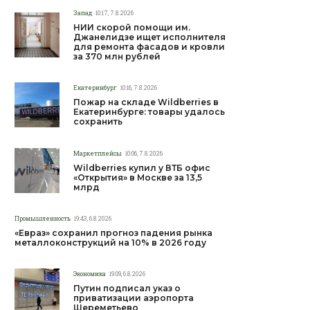
Запад
10:17, 7.8.2026
НИИ скорой помощи им.
Джанелидзе ищет исполнителя
для ремонта фасадов и кровли
за 370 млн рублей
Екатеринбург
10:16, 7.8.2026
Пожар на складе Wildberries в
Екатеринбурге: товары удалось
сохранить
Маркетплейсы
10:06, 7.8.2026
Wildberries купил у ВТБ офис
«Открытия» в Москве за 13,5
млрд
Промышленность
19:43, 6.8.2026
«Евраз» сохранил прогноз падения рынка
металлоконструкций на 10% в 2026 году
Экономика
19:09, 6.8.2026
Путин подписал указ о
приватизации аэропорта
Шереметьево