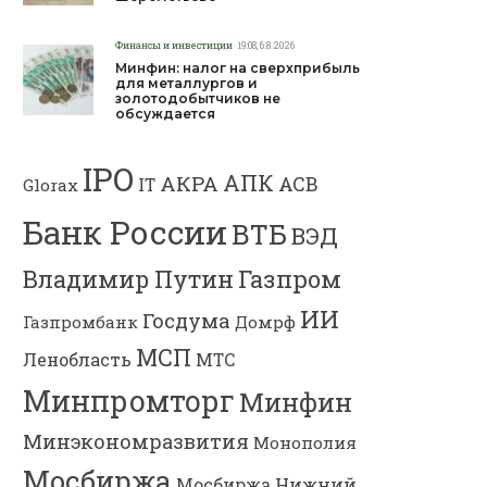
Финансы и инвестиции
19:08, 6.8.2026
Минфин: налог на сверхприбыль
для металлургов и
золотодобытчиков не
обсуждается
IPO
АПК
АКРА
АСВ
IT
Glorax
Банк России
ВТБ
ВЭД
Владимир Путин
Газпром
ИИ
Госдума
Газпромбанк
Домрф
МСП
Ленобласть
МТС
Минпромторг
Минфин
Минэкономразвития
Монополия
Мосбиржа
Мосбиржа
Нижний