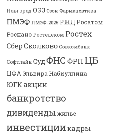
ОЭЗ
Новгород
Озон Фармацевтика
ПМЭФ
РЖД
Росатом
ПМЭФ-2025
Ростех
Роснано
Ростелеком
Сколково
Сбер
Совкомбанк
ЦБ
ФНС
ФРП
Суд
Софтлайн
ЦФА
Эльвира Набиуллина
акции
ЮГК
банкротство
дивиденды
жилье
инвестиции
кадры