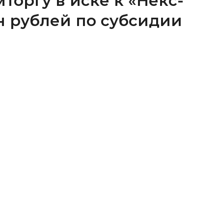
торгу в иске к «Некс-
лн рублей по субсидии