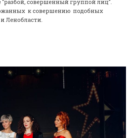
е "разбой, совершенный группой лиц".
ержанных к совершению подобных
и Ленобласти.