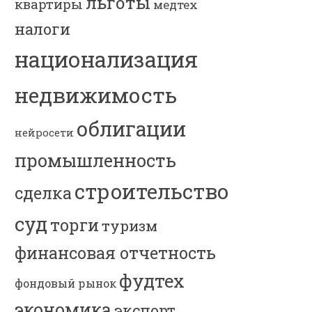
льготы
квартиры
медтех
налоги
национализация
недвижимость
облигации
нейросети
промышленность
строительство
сделка
суд
торги
туризм
финансовая отчетность
фудтех
фондовый рынок
экономика
экспорт