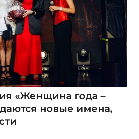
ия «Женщина года –
ождаются новые имена,
сти