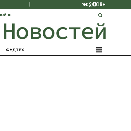
|
18+
ВОЙНЫ
ФУДТЕХ