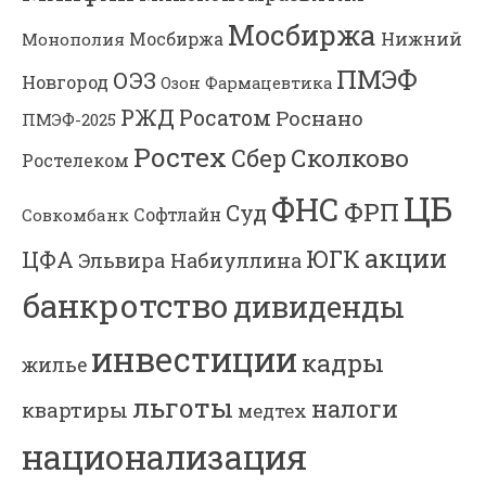
Мосбиржа
Мосбиржа
Нижний
Монополия
ПМЭФ
ОЭЗ
Новгород
Озон Фармацевтика
РЖД
Росатом
Роснано
ПМЭФ-2025
Ростех
Сколково
Сбер
Ростелеком
ЦБ
ФНС
ФРП
Суд
Софтлайн
Совкомбанк
акции
ЮГК
ЦФА
Эльвира Набиуллина
банкротство
дивиденды
инвестиции
кадры
жилье
льготы
налоги
квартиры
медтех
национализация