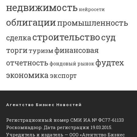
недвижимость
нейросети
облигации
промышленность
строительство
суд
сделка
торги
финансовая
туризм
фудтех
отчетность
фондовый рынок
экономика
экспорт
Агентство Бизнес Новостей
Регистрационный номер СМИ ИА № ФС77-61133
Роскомнадзор. Дата регистрации 19.03.2015.
Учредитель и издатель — ООО «Агентство Бизнес