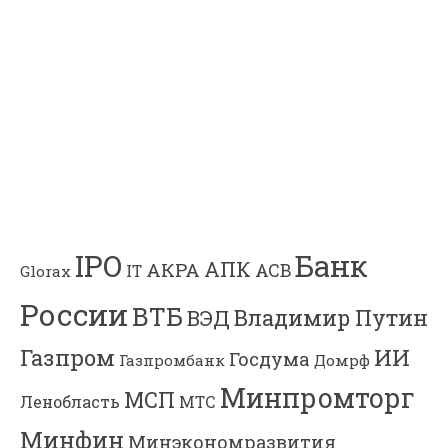
Банк
IPO
АПК
АКРА
АСВ
IT
Glorax
России
ВТБ
Владимир Путин
ВЭД
Газпром
ИИ
Госдума
Газпромбанк
Домрф
Минпромторг
МСП
Ленобласть
МТС
Минфин
Минэкономразвития