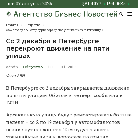
пт, 07 августа 2026
|
$
81.4077
€
94.0585
▲
▲
Главная
Общество
Со 2 декабря в Петербурге перекроют движение на пяти улицах
Со 2 декабря в Петербурге
перекроют движение на пяти
улицах
admin
·
Общество
·
18:08, 30.11.2017
Фото АБН
В Петербурге со 2 декабря закрывается движение
по пяти улицам. Об этом в четверг сообщили в
ГАТИ.
Арсенальную улицу будут ремонтировать больше
недели – со 2 по 19 декабря у автомобилистов
возникнут сложности. Там будут чинить
трамвайные пути и дорожное покрытие.