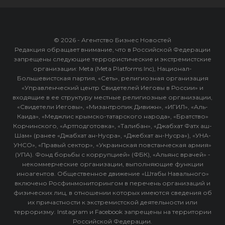
© 2026 - Агентство Бизнес Новостей
Редакция обращает внимание, что в Российской Федерации
запрещены следующие террористические и экстремистские
организации: Meta (Meta Platforms Inc), Национал-
Большевистская партия, «Сеть», религиозная организация
«Управленческий центр Свидетелей Иеговы в России» и
входящие в ее структуру местные религиозные организации,
«Свидетели Иеговы», «Мизантропик Дивижн», «ИГИЛ», «Аль-
Каида», «Меджлис крымско-татарского народа», «Братство»
Корчинского, «Артподготовка», «Талибан», «Джабхат Фатх аш-
Шам» (ранее «Джабхат ан-Нусра», «Джебхат ан-Нусра»), «УНА-
УНСО», «Правый сектор», «Украинская повстанческая армия»
(УПА). Фонд борьбы с коррупцией» (ФБК), «Альянс врачей» -
некоммерческие организации, выполняющие функции
иноагентов. Общественное движение «Штабы Навального»
включено Росфинмониторингом в перечень организаций и
физических лиц, в отношении которых имеются сведения об
их причастности к экстремистской деятельности или
терроризму. Instagram и Facebook запрещены на территории
Российской Федерации.