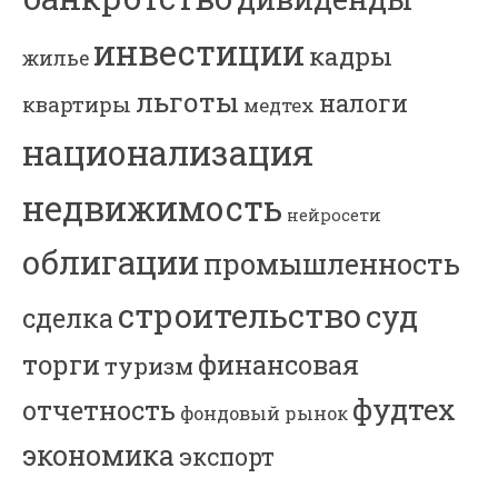
инвестиции
кадры
жилье
льготы
налоги
квартиры
медтех
национализация
недвижимость
нейросети
облигации
промышленность
строительство
суд
сделка
торги
финансовая
туризм
фудтех
отчетность
фондовый рынок
экономика
экспорт