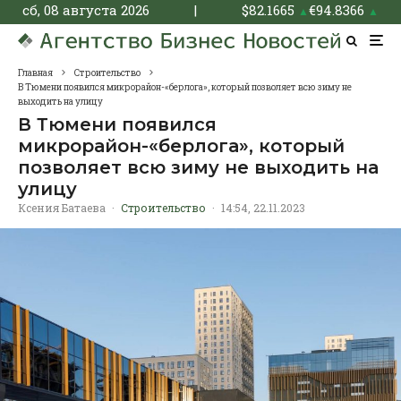
сб, 08 августа 2026
|
$
82.1665
€
94.8366
▲
▲
Главная
Строительство
В Тюмени появился микрорайон-«берлога», который позволяет всю зиму не
выходить на улицу
В Тюмени появился
микрорайон-«берлога», который
позволяет всю зиму не выходить на
улицу
Ксения Батаева
·
Строительство
·
14:54, 22.11.2023