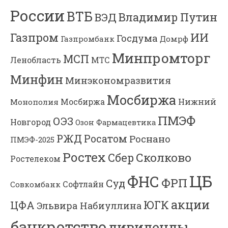
России
ВТБ
Владимир Путин
ВЭД
Газпром
ИИ
Госдума
Газпромбанк
Домрф
Минпромторг
МСП
Ленобласть
МТС
Минфин
Минэкономразвития
Мосбиржа
Мосбиржа
Нижний
Монополия
ПМЭФ
ОЭЗ
Новгород
Озон Фармацевтика
РЖД
Росатом
Роснано
ПМЭФ-2025
Ростех
Сколково
Сбер
Ростелеком
ЦБ
ФНС
ФРП
Суд
Софтлайн
Совкомбанк
акции
ЮГК
ЦФА
Эльвира Набиуллина
банкротство
дивиденды