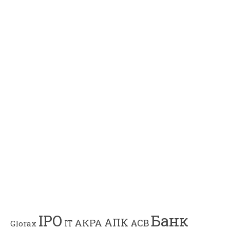
Банк
IPO
АПК
АКРА
АСВ
IT
Glorax