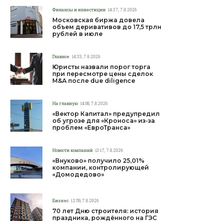
Финансы и инвестиции
14:37, 7.8.2026
Московская биржа довела
объем деривативов до 17,5 трлн
рублей в июле
Главное
14:33, 7.8.2026
Юристы назвали порог торга
при пересмотре цены сделок
M&A после due diligence
На главную
14:08, 7.8.2026
«Вектор Капитал» предупредил
об угрозе для «Кроноса» из-за
проблем «ЕвроТранса»
Новости компаний
13:17, 7.8.2026
«Внуково» получило 25,01%
компании, контролирующей
«Домодедово»
Бизнес
12:59, 7.8.2026
70 лет Дню строителя: история
праздника, рождённого на ГЭС