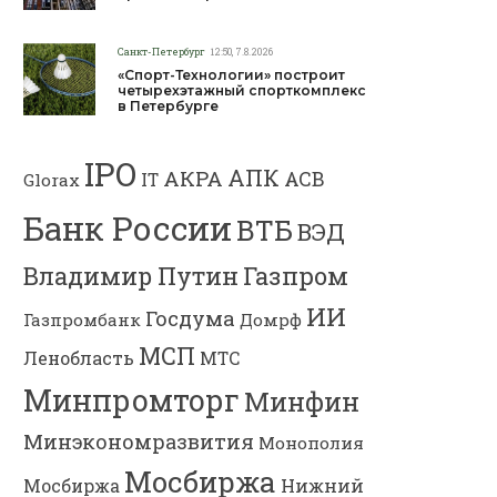
Санкт-Петербург
12:50, 7.8.2026
«Спорт-Технологии» построит
четырехэтажный спорткомплекс
в Петербурге
IPO
АПК
АКРА
АСВ
IT
Glorax
Банк России
ВТБ
ВЭД
Владимир Путин
Газпром
ИИ
Госдума
Газпромбанк
Домрф
МСП
Ленобласть
МТС
Минпромторг
Минфин
Минэкономразвития
Монополия
Мосбиржа
Мосбиржа
Нижний