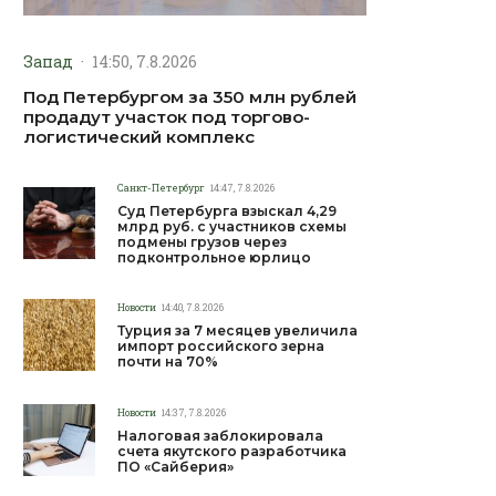
Запад
·
14:50, 7.8.2026
Под Петербургом за 350 млн рублей
продадут участок под торгово-
логистический комплекс
Санкт-Петербург
14:47, 7.8.2026
Суд Петербурга взыскал 4,29
млрд руб. с участников схемы
подмены грузов через
подконтрольное юрлицо
Новости
14:40, 7.8.2026
Турция за 7 месяцев увеличила
импорт российского зерна
почти на 70%
Новости
14:37, 7.8.2026
Налоговая заблокировала
счета якутского разработчика
ПО «Сайберия»