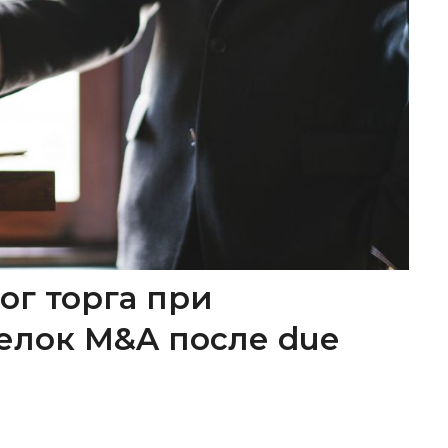
ог торга при
елок M&A после due