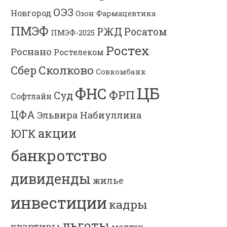
ОЭЗ
Новгород
Озон Фармацевтика
ПМЭФ
РЖД
Росатом
ПМЭФ-2025
Ростех
Роснано
Ростелеком
Сколково
Сбер
Совкомбанк
ЦБ
ФНС
ФРП
Суд
Софтлайн
ЦФА
Эльвира Набиуллина
акции
ЮГК
банкротство
дивиденды
жилье
инвестиции
кадры
льготы
квартиры
медтех