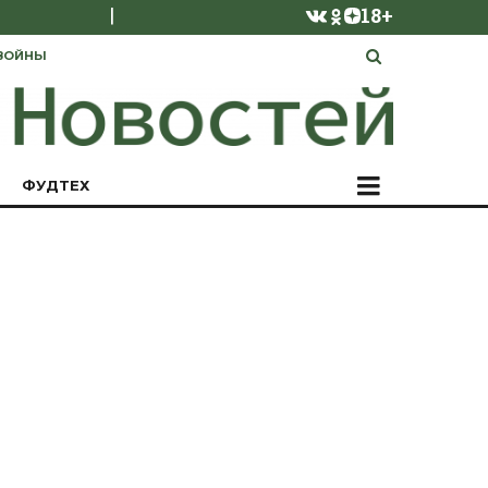
|
18+
ВОЙНЫ
ФУДТЕХ